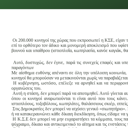
Οι 200.000 κυνηγοί της χώρας που εκπροσωπεί η ΚΣΕ, είχαν τη
επί το ορθότερο τον άδικο και μονομερή αποκλεισμό που υφίστ
βουνού και υπαίθρου (ιστιοπλοΐα, κωπηλασία, κανόε καγιάκ, θα
Αυτό, δυστυχώς, δεν έγινε, παρά τις συνεχείς επαφές και υ
παραγόντων
Με αίσθημα ευθύνης απέναντι σε όλη την υπόλοιπη κοινωνία, 
κυνηγοί θα μπορούσαν να μετακινούνται χωρίς να παραβιάζεται
Η κυβέρνηση, ωστόσο, επέλεξε να αρνηθεί και να περιφρονή
οργανώσεις του.
Αυτή η στάση, δεν μπορεί παρά να αποτιμηθεί. Αυτό γίνεται αυ
όπου οι κυνηγοί αναρωτιούνται τι είναι αυτό που τους κάνε
ιστιοπλόους, τοξοβόλους, κωπηλάτες, θαλάσσιους σκιέρ, ιππείς,
Στις Δημοκρατίες δεν μπορεί να ισχύσει γενικό «σιωπητήριο». 
ή να κατακεραυνώνει κάθε δίκαιη διεκδίκηση, όπως είδαμε να γ
Η Κ.Σ.Ε δεν μπορεί να μην ευχαριστήσει τα κόμματα, τους πα
ψύχραιμο, δίκαιο και αντικειμενικό το αίτημα και τις ενστάσεις