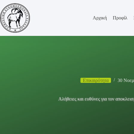
Μετάβαση
στο
περιεχόμενο
Αρχική
Προφίλ
Επικαιρότητα
30 Νοεμ
Αλήθειες και ευθύνες για τον αποκλει