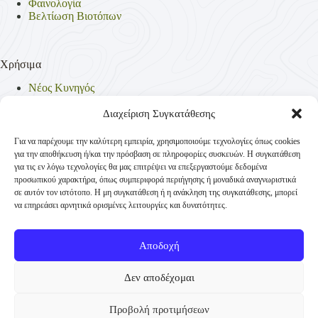
Φαινολογία
Βελτίωση Βιοτόπων
Χρήσιμα
Νέος Κυνηγός
Θηρεύσιμα Είδη
Θηροφυλακή
Διαχείριση Συγκατάθεσης
Έντυπα
Νομοθεσία
Για να παρέχουμε την καλύτερη εμπειρία, χρησιμοποιούμε τεχνολογίες όπως cookies
Πολιτική Απορρήτου
για την αποθήκευση ή/και την πρόσβαση σε πληροφορίες συσκευών. Η συγκατάθεση
Πολιτική Cookies (ΕΕ)
για τις εν λόγω τεχνολογίες θα μας επιτρέψει να επεξεργαστούμε δεδομένα
προσωπικού χαρακτήρα, όπως συμπεριφορά περιήγησης ή μοναδικά αναγνωριστικά
σε αυτόν τον ιστότοπο. Η μη συγκατάθεση ή η ανάκληση της συγκατάθεσης, μπορεί
να επηρεάσει αρνητικά ορισμένες λειτουργίες και δυνατότητες.
Επικοινωνία
Κυνηγετική Συνομοσπονδία Ελλάδος
Αποδοχή
Παναγή Τσαλδάρη 4
+30 210-3231271
Δεν αποδέχομαι
TK 10431 Αθήνα
Προβολή προτιμήσεων
info@ksellas.gr