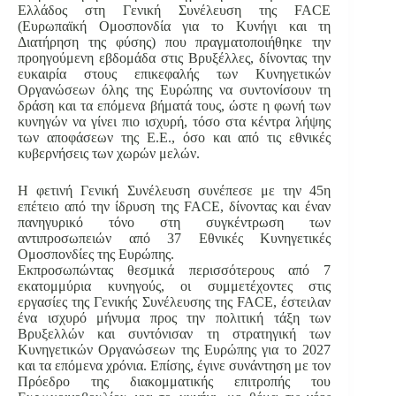
Ελλάδος στη Γενική Συνέλευση της FACE
(Ευρωπαϊκή Ομοσπονδία για το Κυνήγι και τη
Διατήρηση της φύσης) που πραγματοποιήθηκε την
προηγούμενη εβδομάδα στις Βρυξέλλες, δίνοντας την
ευκαιρία στους επικεφαλής των Κυνηγετικών
Οργανώσεων όλης της Ευρώπης να συντονίσουν τη
δράση και τα επόμενα βήματά τους, ώστε η φωνή των
κυνηγών να γίνει πιο ισχυρή, τόσο στα κέντρα λήψης
των αποφάσεων της Ε.Ε., όσο και από τις εθνικές
κυβερνήσεις των χωρών μελών.
Η φετινή Γενική Συνέλευση συνέπεσε με την 45η
επέτειο από την ίδρυση της FACE, δίνοντας και έναν
πανηγυρικό τόνο στη συγκέντρωση των
αντιπροσωπειών από 37 Εθνικές Κυνηγετικές
Ομοσπονδίες της Ευρώπης.
Εκπροσωπώντας θεσμικά περισσότερους από 7
εκατομμύρια κυνηγούς, οι συμμετέχοντες στις
εργασίες της Γενικής Συνέλευσης της FACE, έστειλαν
ένα ισχυρό μήνυμα προς την πολιτική τάξη των
Βρυξελλών και συντόνισαν τη στρατηγική των
Κυνηγετικών Οργανώσεων της Ευρώπης για το 2027
και τα επόμενα χρόνια. Επίσης, έγινε συνάντηση με τον
Πρόεδρο της διακομματικής επιτροπής του