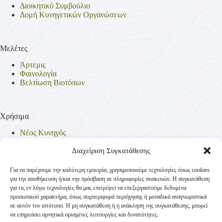
Διοικητικό Συμβούλιο
Δομή Κυνηγετικών Οργανώσεων
Μελέτες
Άρτεμις
Φαινολογία
Βελτίωση Βιοτόπων
Χρήσιμα
Νέος Κυνηγός
Θηρεύσιμα Είδη
Θηροφυλακή
Διαχείριση Συγκατάθεσης
Έντυπα
Νομοθεσία
Για να παρέχουμε την καλύτερη εμπειρία, χρησιμοποιούμε τεχνολογίες όπως cookies
Πολιτική Απορρήτου
για την αποθήκευση ή/και την πρόσβαση σε πληροφορίες συσκευών. Η συγκατάθεση
Πολιτική Cookies (ΕΕ)
για τις εν λόγω τεχνολογίες θα μας επιτρέψει να επεξεργαστούμε δεδομένα
προσωπικού χαρακτήρα, όπως συμπεριφορά περιήγησης ή μοναδικά αναγνωριστικά
σε αυτόν τον ιστότοπο. Η μη συγκατάθεση ή η ανάκληση της συγκατάθεσης, μπορεί
να επηρεάσει αρνητικά ορισμένες λειτουργίες και δυνατότητες.
Επικοινωνία