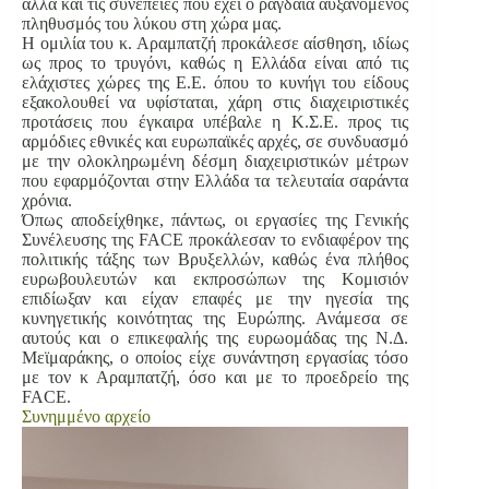
αλλά και τις συνέπειες που έχει ο ραγδαία αυξανόμενος
πληθυσμός του λύκου στη χώρα μας.
Η ομιλία του κ. Αραμπατζή προκάλεσε αίσθηση, ιδίως
ως προς το τρυγόνι, καθώς η Ελλάδα είναι από τις
ελάχιστες χώρες της Ε.Ε. όπου το κυνήγι του είδους
εξακολουθεί να υφίσταται, χάρη στις διαχειριστικές
προτάσεις που έγκαιρα υπέβαλε η Κ.Σ.Ε. προς τις
αρμόδιες εθνικές και ευρωπαϊκές αρχές, σε συνδυασμό
με την ολοκληρωμένη δέσμη διαχειριστικών μέτρων
που εφαρμόζονται στην Ελλάδα τα τελευταία σαράντα
χρόνια.
Όπως αποδείχθηκε, πάντως, οι εργασίες της Γενικής
Συνέλευσης της FACE προκάλεσαν το ενδιαφέρον της
πολιτικής τάξης των Βρυξελλών, καθώς ένα πλήθος
ευρωβουλευτών και εκπροσώπων της Κομισιόν
επιδίωξαν και είχαν επαφές με την ηγεσία της
κυνηγετικής κοινότητας της Ευρώπης. Ανάμεσα σε
αυτούς και ο επικεφαλής της ευρωομάδας της Ν.Δ.
Μεϊμαράκης, ο οποίος είχε συνάντηση εργασίας τόσο
με τον κ Αραμπατζή, όσο και με το προεδρείο της
FACE.
Συνημμένο αρχείο