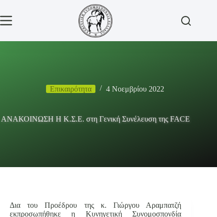
Μετάβαση
στο
περιεχόμενο
Επικαιρότητα
4 Νοεμβρίου 2022
ΑΝΑΚΟΙΝΩΣΗ Η Κ.Σ.Ε. στη Γενική Συνέλευση της FACE
Δια του Προέδρου της κ. Γιώργου Αραμπατζή
εκπροσωπήθηκε η Κυνηγετική Συνομοσπονδία