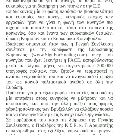
Ευρωκοινοβουλίου για το κυνήγι, με θέμα τις νέες
ευκαιρίες για τη διατήρηση των πτηνών στην Ε.Ε.
Επιδιώκοντας μία Ευρώπη πλούσια σε βιοποικιλότητα
και ευκαιρίες για κυνήγι, κεντρικός στόχος των
εργασιών ήταν να γίνει η φωνή των κυνηγών πιο
ισχυρή και αποτελεσματική, τόσο στο επίπεδο της
κοινωνίας, όσο και έναντι των ευρωπαϊκών θεσμών,
όπως η Κομισιόν και το Ευρωπαϊκό Κοινοβούλιο.
Ιδιαίτερα σημαντικό ήταν πως η Γενική Συνέλευση
συνέπεσε με την κορύφωση της Ευρωπαϊκής
Καμπάνιας (www.SignForHunting.com) υπέρ του
κυνηγίου που έχει ξεκινήσει η FACE, κατορθώνοντας
μέσα σε λίγους μήνες να συγκεντρώσει 200.000
υπογραφές πολιτών, που ζητούν να τερματιστεί η
αναίτια ενοχοποίηση του και να αναγνωριστεί η αξία
του ως κοινού πολιτιστικού αγαθού σε όλη την
Ευρώπη.
Πρόκειται για μία εξωστρεφή εκστρατεία, που από τη
μία επιτρέπει στους κυνηγούς να μιλήσουν και να
ακουστούν, και από την άλλη πιέζει τους φορείς
χάραξης πολιτικής των Βρυξελλών να αλλάξουν πορεία
και να συνεργαστούν με τις Κυνηγετικές Οργανώσεις.
Σε παρέμβαση του κατά τη διάρκεια της Γενικής
Συνέλευσης, ο Πρόεδρος της Κ.Σ.Ε. κ. Γ. Αραμπατζής
επικεντρώθηκε στις εξελίξεις γύρω από το τρυγόνι,