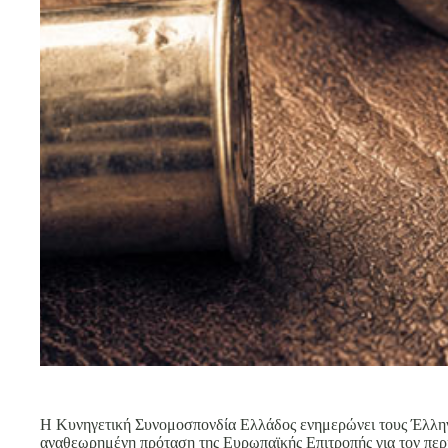
Η Κυνηγετική Συνομοσπονδία Ελλάδος ενημερώνει τους Έλληνε
αναθεωρημένη πρόταση της Ευρωπαϊκής Επιτροπής για τον περ