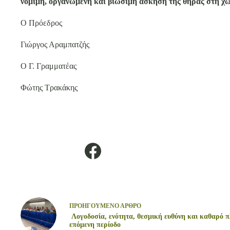
νόμιμη, οργανωμένη και βιώσιμη άσκηση της θήρας στη χ
O Πρόεδρος
Γιώργος Αραμπατζής
Ο Γ. Γραμματέας
Φώτης Tρακάκης
ΠΡΟΗΓΟΥΜΕΝΟ
ΑΡΘΡΟ
Λογοδοσία, ενότητα, θεσμική ευθύνη και καθαρό π
επόμενη περίοδο