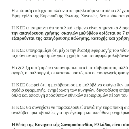
Η πρόταση εισέρχεται πλέον στο προβλεπόμενο στάδιο ελέγχου
Εφημερίδα της Ευρωπαϊκής Ένωσης. Συνεπώς, δεν πρόκειται γ
Η ΚΣΕ επισημαίνει ότι το τελικό κείμενο είναι σημαντικά διαφ
την απαγόρευση χρήσης σκαγιών μολύβδου ορίζεται σε 7 έτ
εξαιρούνται της απαγόρευσης πώλησης, κατοχής και χρήση
Η ΚΣΕ υπογραμμίζει ότι μέχρι την έναρξη εφαρμογής του νέο
ισχυόντων περιορισμών για τη χρήση και μεταφορά μολύβδινω
Η εξέλιξη αυτή πρέπει να αντιμετωπιστεί με σοβαρότητα, αλλά 
αγορά, οι οπλουργοί, οι κατασκευαστές και οι εισαγωγείς φυσ
Η ΚΣΕ θεωρεί ότι, η μετάβαση σε μη μολύβδινα σκάγια δεν μπο
σχέδιο εφαρμογής, ενημέρωση των κυνηγών, διασφάλιση επάρκ
όπλα και αποφυγή πρόσθετων εθνικών περιορισμών πέραν του 
Η ΚΣΕ θα συνεχίσει να παρακολουθεί στενά την ευρωπαϊκή δια
αναλάβει πρωτοβουλίες για την έγκαιρη και υπεύθυνη ενημέρωσ
Η θέση της Κυνηγετικής Συνομοσπονδίας Ελλάδος είναι σαφ