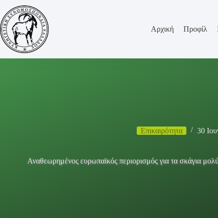
Μετάβαση
στο
περιεχόμενο
Αρχική
Προφίλ
Επικαιρότητα
30 Ιου
Αναθεωρημένος ευρωπαϊκός περιορισμός για τα σκάγια μολύ