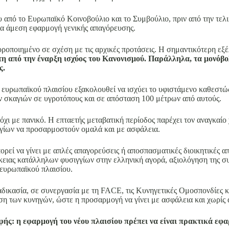
 από το Ευρωπαϊκό Κοινοβούλιο και το Συμβούλιο, πριν από την τελ
ια άμεση εφαρμογή γενικής απαγόρευσης.
οροποιημένο σε σχέση με τις αρχικές προτάσεις. Η σημαντικότερη εξέλ
η από την έναρξη ισχύος του Κανονισμού. Παράλληλα, τα μονόβο
ς.
υ ευρωπαϊκού πλαισίου εξακολουθεί να ισχύει το υφιστάμενο καθεστ
ν σκαγιών σε υγροτόπους και σε απόσταση 100 μέτρων από αυτούς.
όχι με πανικό. Η επταετής μεταβατική περίοδος παρέχει τον αναγκαίο
ιγγίων να προσαρμοστούν ομαλά και με ασφάλεια.
ρεί να γίνει με απλές απαγορεύσεις ή αποσπασματικές διοικητικές α
ειας κατάλληλων φυσιγγίων στην ελληνική αγορά, αξιολόγηση της σ
ευρωπαϊκού πλαισίου.
δικασία, σε συνεργασία με τη FACE, τις Κυνηγετικές Ομοσπονδίες κ
η των κυνηγών, ώστε η προσαρμογή να γίνει με ασφάλεια και χωρίς 
ής: η εφαρμογή του νέου πλαισίου πρέπει να είναι πρακτικά εφα