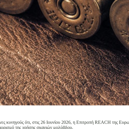
ς κυνηγούς ότι, στις 26 Ιουνίου 2026, η Επιτροπή REACH της Ευρω
ιορισμό της χρήσης σκαγιών μολύβδου.