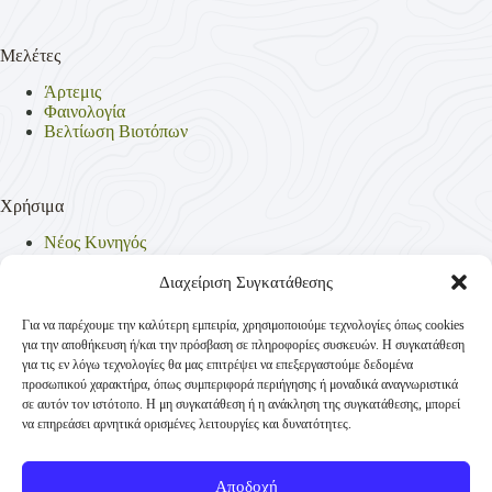
Μελέτες
Άρτεμις
Φαινολογία
Βελτίωση Βιοτόπων
Χρήσιμα
Νέος Κυνηγός
Θηρεύσιμα Είδη
Θηροφυλακή
Διαχείριση Συγκατάθεσης
Έντυπα
Νομοθεσία
Για να παρέχουμε την καλύτερη εμπειρία, χρησιμοποιούμε τεχνολογίες όπως cookies
Πολιτική Απορρήτου
για την αποθήκευση ή/και την πρόσβαση σε πληροφορίες συσκευών. Η συγκατάθεση
Πολιτική Cookies (ΕΕ)
για τις εν λόγω τεχνολογίες θα μας επιτρέψει να επεξεργαστούμε δεδομένα
προσωπικού χαρακτήρα, όπως συμπεριφορά περιήγησης ή μοναδικά αναγνωριστικά
σε αυτόν τον ιστότοπο. Η μη συγκατάθεση ή η ανάκληση της συγκατάθεσης, μπορεί
να επηρεάσει αρνητικά ορισμένες λειτουργίες και δυνατότητες.
Επικοινωνία
Κυνηγετική Συνομοσπονδία Ελλάδος
Αποδοχή