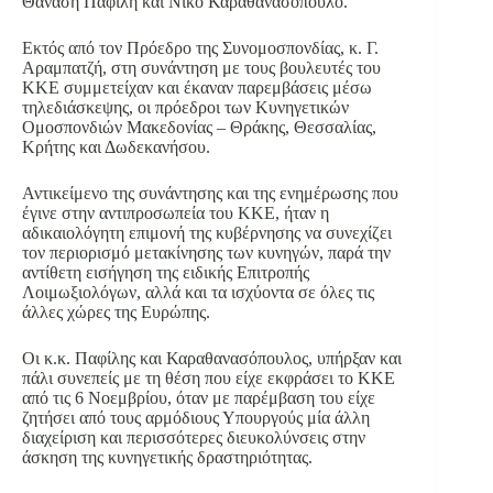
Θανάση Παφίλη και Νίκο Καραθανασόπουλο.
Εκτός από τον Πρόεδρο της Συνομοσπονδίας, κ. Γ.
Αραμπατζή, στη συνάντηση με τους βουλευτές του
ΚΚΕ συμμετείχαν και έκαναν παρεμβάσεις μέσω
τηλεδιάσκεψης, οι πρόεδροι των Κυνηγετικών
Ομοσπονδιών Μακεδονίας – Θράκης, Θεσσαλίας,
Κρήτης και Δωδεκανήσου.
Αντικείμενο της συνάντησης και της ενημέρωσης που
έγινε στην αντιπροσωπεία του ΚΚΕ, ήταν η
αδικαιολόγητη επιμονή της κυβέρνησης να συνεχίζει
τον περιορισμό μετακίνησης των κυνηγών, παρά την
αντίθετη εισήγηση της ειδικής Επιτροπής
Λοιμωξιολόγων, αλλά και τα ισχύοντα σε όλες τις
άλλες χώρες της Ευρώπης.
Οι κ.κ. Παφίλης και Καραθανασόπουλος, υπήρξαν και
πάλι συνεπείς με τη θέση που είχε εκφράσει το ΚΚΕ
από τις 6 Νοεμβρίου, όταν με παρέμβαση του είχε
ζητήσει από τους αρμόδιους Υπουργούς μία άλλη
διαχείριση και περισσότερες διευκολύνσεις στην
άσκηση της κυνηγετικής δραστηριότητας.