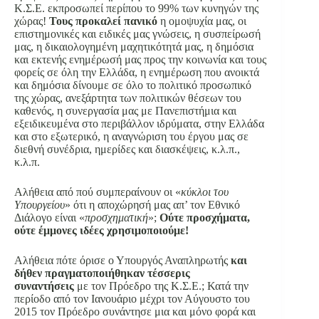
Κ.Σ.Ε. εκπροσωπεί περίπου το 99% των κυνηγών της
χώρας!
Τους προκαλεί πανικό
η ομοψυχία μας, οι
επιστημονικές και ειδικές μας γνώσεις, η συσπείρωσή
μας, η δικαιολογημένη μαχητικότητά μας, η δημόσια
και εκτενής ενημέρωσή μας προς την κοινωνία και τους
φορείς σε όλη την Ελλάδα, η ενημέρωση που ανοικτά
και δημόσια δίνουμε σε όλο το πολιτικό προσωπικό
της χώρας, ανεξάρτητα των πολιτικών θέσεων του
καθενός, η συνεργασία μας με Πανεπιστήμια και
εξειδικευμένα στο περιβάλλον ιδρύματα, στην Ελλάδα
και στο εξωτερικό, η αναγνώριση του έργου μας σε
διεθνή συνέδρια, ημερίδες και διασκέψεις, κ.λ.π.,
κ.λ.π.
Αλήθεια από πού συμπεραίνουν οι «
κύκλοι του
Υπουργείου
» ότι η αποχώρησή μας απ’ τον Εθνικό
Διάλογο είναι «
προσχηματική
»;
Ούτε προσχήματα,
ούτε έμμονες ιδέες χρησιμοποιούμε!
Αλήθεια πότε όρισε ο Υπουργός Αναπληρωτής
και
δήθεν πραγματοποιήθηκαν τέσσερις
συναντήσεις
με τον Πρόεδρο της Κ.Σ.Ε.; Κατά την
περίοδο από τον Ιανουάριο μέχρι τον Αύγουστο του
2015 τον Πρόεδρο συνάντησε μια και μόνο φορά και