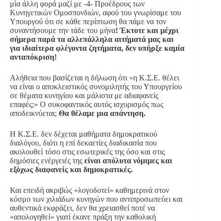
μία άλλη φορά μαζί με -4- Προέδρους των
Κυνηγετικών Ομοσπονδιών, αφού του γνωρίσαμε του
Υπουργού ότι σε κάθε περίπτωση θα πάμε να τον
συναντήσουμε την τάδε του μήνα
! Έκτοτε και μέχρι
σήμερα παρά τα αλλεπάλληλα αιτήματά μας και
για ιδιαίτερα φλέγοντα ζητήματα, δεν υπήρξε καμία
ανταπόκριση!
Αλήθεια που βασίζεται η δήλωση ότι «η Κ.Σ.Ε. θέλει
να είναι ο αποκλειστικός συνομιλητής του Υπουργείου
σε θέματα κυνηγίου και μάλιστα με αδιαφανείς
επαφές;» Ο συκοφαντικός αυτός ισχυρισμός πως
αποδεικνύεται;
Θα θέλαμε μια απάντηση.
Η Κ.Σ.Ε. δεν δέχεται μαθήματα δημοκρατικού
διαλόγου, διότι η επί δεκαετίες διαδικασία που
ακολουθεί τόσο στις εσωτερικές της όσο και στις
δημόσιες ενέργειές της
είναι απόλυτα νόμιμες και
εξόχως διαφανείς και δημοκρατικές.
Και επειδή ακριβώς «λογοδοτεί» καθημερινά στον
κόσμο των χιλιάδων κυνηγών που αντιπροσωπεύει και
αυθεντικά εκφράζει, δεν θα χρειασθεί ποτέ να
«απολογηθεί» γιατί έκανε πράξη την καθολική