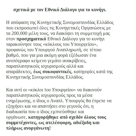
σχετικά με τον Εθνικό Διάλογο για το κυνήγι.
Η απόφαση της Κυνηγετικής Συνομοσπονδίας Ελλάδος
που εκπροσωπεί όλες τις Κυνηγετικές Οργανώσεις με
τα 200.000 μέλη τους, να διακόψει τη συμμετοχή μας
στον
προσχηματικό
Εθνικό Διάλογο για το κυνήγι
ταρακούνησε τους «κύκλους του Υπουργείου»,
προφανώς του Υπουργού Αναπληρωτή, σε τέτοιο
βαθμό, που για μια ακόμη φορά εξέδωσαν ένα
ανυπόγραφο κείμενο γεμάτο ανακρίβειες,
παραπλανητικούς ισχυρισμούς αλλά και
απαράδεκτες,
έως συκοφαντικές
, κατηγορίες κατά της
Κυνηγετικής Συνομοσπονδίας Ελλάδος.
Και αντί οι «
κύκλοι του Υπουργείου
» να διακινούν
παραπλανητικούς ισχυρισμούς προς τα μέσα
ενημέρωσης, ο ίδιος ο Αναπλ. Υπουργός θα έπρεπε να
εξηγήσει και να απαντήσει στο γεγονός ότι, η
διαδικασία που ο ίδιος εμπνεύσθηκε και
οργάνωσε,
κατηγορήθηκε από σχεδόν όλους τους
συμμετέχοντες, ως ατελέσφορη, αδιέξοδη και
πλήρως ανοργάνωτη!