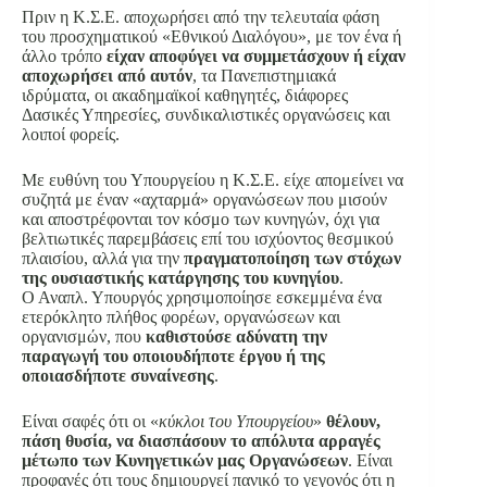
Πριν η Κ.Σ.Ε. αποχωρήσει από την τελευταία φάση
του προσχηματικού «Εθνικού Διαλόγου», με τον ένα ή
άλλο τρόπο
είχαν αποφύγει να συμμετάσχουν ή είχαν
αποχωρήσει από αυτόν
, τα Πανεπιστημιακά
ιδρύματα, οι ακαδημαϊκοί καθηγητές, διάφορες
Δασικές Υπηρεσίες, συνδικαλιστικές οργανώσεις και
λοιποί φορείς.
Με ευθύνη του Υπουργείου η Κ.Σ.Ε. είχε απομείνει να
συζητά με έναν «αχταρμά» οργανώσεων που μισούν
και αποστρέφονται τον κόσμο των κυνηγών, όχι για
βελτιωτικές παρεμβάσεις επί του ισχύοντος θεσμικού
πλαισίου, αλλά για την
πραγματοποίηση των στόχων
της ουσιαστικής κατάργησης του κυνηγίου
.
Ο Αναπλ. Υπουργός χρησιμοποίησε εσκεμμένα ένα
ετερόκλητο πλήθος φορέων, οργανώσεων και
οργανισμών, που
καθιστούσε αδύνατη την
παραγωγή του οποιουδήποτε έργου ή της
οποιασδήποτε συναίνεσης
.
Είναι σαφές ότι οι «
κύκλοι του Υπουργείου
»
θέλουν,
πάση θυσία, να διασπάσουν το απόλυτα αρραγές
μέτωπο των Κυνηγετικών μας Οργανώσεων
. Είναι
προφανές ότι τους δημιουργεί πανικό το γεγονός ότι η