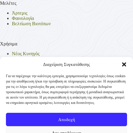
Μελέτες
Άρτεμις
Φαινολογία
Βελτίωση Βιοτόπων
Χρήσιμα
Νέος Κυνηγός
Θηρεύσιμα Είδη
Θηροφυλακή
Διαχείριση Συγκατάθεσης
Έντυπα
Νομοθεσία
Για να παρέχουμε την καλύτερη εμπειρία, χρησιμοποιούμε τεχνολογίες όπως cookies
Πολιτική Απορρήτου
για την αποθήκευση ή/και την πρόσβαση σε πληροφορίες συσκευών. Η συγκατάθεση
Πολιτική Cookies (ΕΕ)
για τις εν λόγω τεχνολογίες θα μας επιτρέψει να επεξεργαστούμε δεδομένα
προσωπικού χαρακτήρα, όπως συμπεριφορά περιήγησης ή μοναδικά αναγνωριστικά
σε αυτόν τον ιστότοπο. Η μη συγκατάθεση ή η ανάκληση της συγκατάθεσης, μπορεί
να επηρεάσει αρνητικά ορισμένες λειτουργίες και δυνατότητες.
Επικοινωνία
Κυνηγετική Συνομοσπονδία Ελλάδος
Αποδοχή
Παναγή Τσαλδάρη 4
+30 210-3231271
Δεν αποδέχομαι