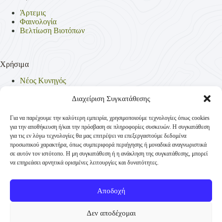
Άρτεμις
Φαινολογία
Βελτίωση Βιοτόπων
Χρήσιμα
Νέος Κυνηγός
Θηρεύσιμα Είδη
Θηροφυλακή
Διαχείριση Συγκατάθεσης
Έντυπα
Νομοθεσία
Για να παρέχουμε την καλύτερη εμπειρία, χρησιμοποιούμε τεχνολογίες όπως cookies
Πολιτική Απορρήτου
για την αποθήκευση ή/και την πρόσβαση σε πληροφορίες συσκευών. Η συγκατάθεση
Πολιτική Cookies (ΕΕ)
για τις εν λόγω τεχνολογίες θα μας επιτρέψει να επεξεργαστούμε δεδομένα
προσωπικού χαρακτήρα, όπως συμπεριφορά περιήγησης ή μοναδικά αναγνωριστικά
σε αυτόν τον ιστότοπο. Η μη συγκατάθεση ή η ανάκληση της συγκατάθεσης, μπορεί
να επηρεάσει αρνητικά ορισμένες λειτουργίες και δυνατότητες.
Επικοινωνία
Κυνηγετική Συνομοσπονδία Ελλάδος
Αποδοχή
Παναγή Τσαλδάρη 4
+30 210-3231271
Δεν αποδέχομαι
TK 10431 Αθήνα