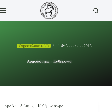
Μετάβαση
στο
περιεχόμενο
Θηροφυλακή (old)
11 Φεβρουαρίου 2013
Αρμοδιότητες – Καθήκοντα
<p>Αρμοδιότητες – Καθήκοντα</p>