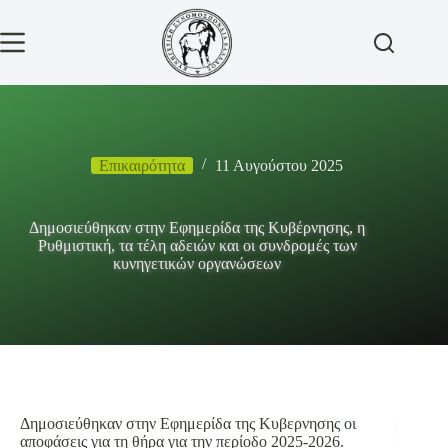
Μετάβαση
στο
περιεχόμενο
Επικαιρότητα
11 Αυγούστου 2025
Δημοσιεύθηκαν στην Εφημερίδα της Κυβέρνησης, η
Ρυθμιστική, τα τέλη αδειών και οι συνδρομές των
κυνηγετικών οργανώσεων
Δημοσιεύθηκαν στην Εφημερίδα της Κυβερνησης οι
αποφάσεις για τη θήρα για την περίοδο 2025-2026.