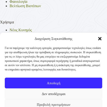
Φαινολογία
Βελτίωση Βιοτόπων
Χρήσιμα
Νέος Κυνηγός
Θηρεύσιμα Είδη
Θηροφυλακή
Διαχείριση Συγκατάθεσης
Έντυπα
Νομοθεσία
Για να παρέχουμε την καλύτερη εμπειρία, χρησιμοποιούμε τεχνολογίες όπως cookies
Πολιτική Απορρήτου
για την αποθήκευση ή/και την πρόσβαση σε πληροφορίες συσκευών. Η συγκατάθεση
Πολιτική Cookies (ΕΕ)
για τις εν λόγω τεχνολογίες θα μας επιτρέψει να επεξεργαστούμε δεδομένα
προσωπικού χαρακτήρα, όπως συμπεριφορά περιήγησης ή μοναδικά αναγνωριστικά
σε αυτόν τον ιστότοπο. Η μη συγκατάθεση ή η ανάκληση της συγκατάθεσης, μπορεί
να επηρεάσει αρνητικά ορισμένες λειτουργίες και δυνατότητες.
Επικοινωνία
Κυνηγετική Συνομοσπονδία Ελλάδος
Αποδοχή
Παναγή Τσαλδάρη 4
+30 210-3231271
Δεν αποδέχομαι
TK 10431 Αθήνα
Προβολή προτιμήσεων
info@ksellas.gr