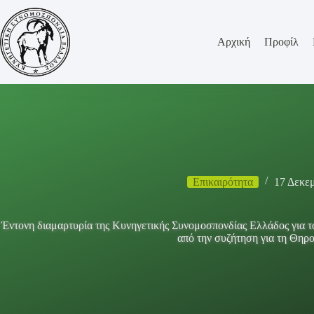
Μετάβαση
στο
περιεχόμενο
Αρχική
Προφίλ
Επικαιρότητα
17 Δεκε
Έντονη διαμαρτυρία της Κυνηγετικής Συνομοσπονδίας Ελλάδος για
από την συζήτηση για τη Θηρ