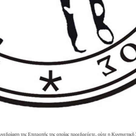
υνεδρίαση της Επιτροπής της οποίας προεδρεύετε, ούτε η Κυνηγετική