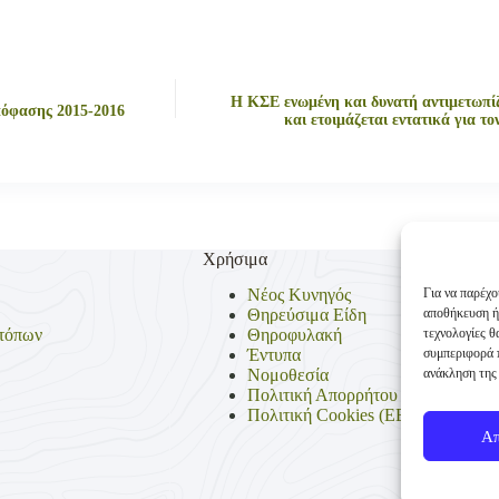
Η ΚΣΕ ενωμένη και δυνατή αντιμετωπίζ
όφασης 2015-2016
και ετοιμάζεται εντατικά για το
Χρήσιμα
Για να παρέχο
Νέος Κυνηγός
αποθήκευση ή
Θηρεύσιμα Είδη
τεχνολογίες 
τόπων
Θηροφυλακή
συμπεριφορά π
Έντυπα
ανάκληση της 
Νομοθεσία
Πολιτική Απορρήτου
Πολιτική Cookies (ΕΕ)
Α