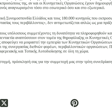
ροσώπους της, αν και οι Κυνηγετικές Οργανώσεις έχουν δημιουργήσε
ονός αναγνωρισμένο τόσο στο εσωτερικό όσο και στο εξωτερικό.
ική Συνομοσπονδία Ελλάδος και τους 180.000 κυνηγούς που εκπροσω
τασίας τους περιβάλλοντος», δεν αντιμετωπίζεται απλώς ως μια πράξ
ι τους υπόλοιπους συμμετέχοντες τη δυνατότητα να πληροφορηθούν κα
απενταετία αναπτύσσουν στον τομέα της θηροφύλαξης οι Κυνηγετικές Ο
 αποφεύγει να μοιραστεί την εμπειρία των Κυνηγετικών Οργανώσεων ε
και της συνεργασίας διεθνών φορέων, περιβαλλοντικών οργανώσεων,
φερειακής και Τοπικής Αυτοδιοίκησης σε όλη τη χώρα.
στιγμή, πρόσκλησή σας για την συμμετοχή μας στην τρίτη συνεδρίαση