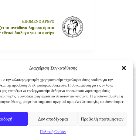
ΕΠΟΜΕΝΟ
ΑΡΘΡΟ
ει τα ανεύθυνα δημοσιεύματα
ν εθνικό διάλογο για το κυνήγι
Διαχείριση Συγκατάθεσης
Επικοινωνία
υμε την καλύτερη εμπειρία, χρησιμοποιούμε τεχνολογίες όπως cookies για την
Κυνηγετική Συνομοσπονδία Ελλάδος
/και την πρόσβαση σε πληροφορίες συσκευών. Η συγκατάθεση για τις εν λόγω
θα μας επιτρέψει να επεξεργαστούμε δεδομένα προσωπικού χαρακτήρα, όπως
Παναγή Τσαλδάρη 4
εριήγησης ή μοναδικά αναγνωριστικά σε αυτόν τον ιστότοπο. Η μη συγκατάθεση ή η
TK 10431 Αθήνα
συγκατάθεσης, μπορεί να επηρεάσει αρνητικά ορισμένες λειτουργίες και δυνατότητες.
+30 210-3231271
ποδοχή
Δεν αποδέχομαι
Προβολή προτιμήσεων
info@ksellas.gr
Πολιτική Cookies