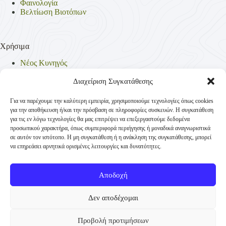
Φαινολογία
Βελτίωση Βιοτόπων
Χρήσιμα
Νέος Κυνηγός
Θηρεύσιμα Είδη
Θηροφυλακή
Διαχείριση Συγκατάθεσης
Έντυπα
Νομοθεσία
Για να παρέχουμε την καλύτερη εμπειρία, χρησιμοποιούμε τεχνολογίες όπως cookies
Πολιτική Απορρήτου
για την αποθήκευση ή/και την πρόσβαση σε πληροφορίες συσκευών. Η συγκατάθεση
Πολιτική Cookies (ΕΕ)
για τις εν λόγω τεχνολογίες θα μας επιτρέψει να επεξεργαστούμε δεδομένα
προσωπικού χαρακτήρα, όπως συμπεριφορά περιήγησης ή μοναδικά αναγνωριστικά
σε αυτόν τον ιστότοπο. Η μη συγκατάθεση ή η ανάκληση της συγκατάθεσης, μπορεί
να επηρεάσει αρνητικά ορισμένες λειτουργίες και δυνατότητες.
Επικοινωνία
Κυνηγετική Συνομοσπονδία Ελλάδος
Αποδοχή
Παναγή Τσαλδάρη 4
+30 210-3231271
Δεν αποδέχομαι
TK 10431 Αθήνα
Προβολή προτιμήσεων
info@ksellas.gr