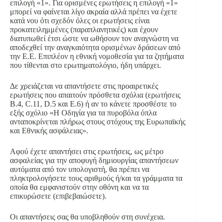
επιλογή «1». Για ορισμένες ερωτήσεις η επιλογή «1»
μπορεί να φαίνεται λίγο ακραία αλλά πρέπει να έχετε
κατά νου ότι σχεδόν όλες οι ερωτήσεις είναι
προκατειλημμένες (παραπλανητικές) και έχουν
διατυπωθεί έτσι ώστε να ωθήσουν τον αναγνώστη να
αποδεχθεί την αναγκαιότητα ορισμένων δράσεων από
την Ε.Ε. Επιπλέον η εθνική νομοθεσία για τα ζητήματα
που τίθενται στο ερωτηματολόγιο, ήδη υπάρχει.
Δε χρειάζεται να απαντήσετε στις προαιρετικές
ερωτήσεις που απαιτούν πρόσθετα σχόλια (ερωτήσεις
Β.4, C.11, D.5 και E.6) ή αν το κάνετε προσθέστε το
εξής σχόλιο «Η Οδηγία για τα πυροβόλα όπλα
ανταποκρίνεται πλήρως στους στόχους της Ευρωπαϊκής
και Εθνικής ασφάλειας».
Αφού έχετε απαντήσει στις ερωτήσεις, ως μέτρο
ασφαλείας για την αποφυγή δημιουργίας απαντήσεων
αυτόματα από τον υπολογιστή, θα πρέπει να
πληκτρολογήσετε τους αριθμούς ή/και τα γράμματα τα
οποία θα εμφανιστούν στην οθόνη και να τα
επικυρώσετε (επιβεβαιώσετε).
Οι απαντήσεις σας θα υποβληθούν στη συνέχεια.