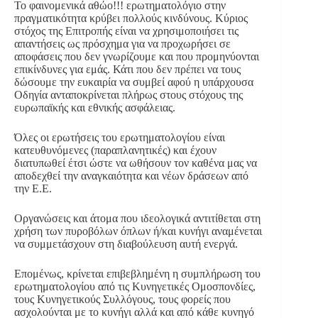
Το φαινομενικά αθώο!!! ερωτηματολόγιο στην
πραγματικότητα κρύβει πολλούς κινδύνους. Κύριος
στόχος της Επιτροπής είναι να χρησιμοποιήσει τις
απαντήσεις ως πρόσχημα για να προχωρήσει σε
αποφάσεις που δεν γνωρίζουμε και που προμηνύονται
επικίνδυνες για εμάς. Κάτι που δεν πρέπει να τους
δώσουμε την ευκαιρία να συμβεί αφού η υπάρχουσα
Οδηγία ανταποκρίνεται πλήρως στους στόχους της
ευρωπαϊκής και εθνικής ασφάλειας.
Όλες οι ερωτήσεις του ερωτηματολογίου είναι
κατευθυνόμενες (παραπλανητικές) και έχουν
διατυπωθεί έτσι ώστε να ωθήσουν τον καθένα μας να
αποδεχθεί την αναγκαιότητα και νέων δράσεων από
την Ε.Ε.
Οργανώσεις και άτομα που ιδεολογικά αντιτίθεται στη
χρήση των πυροβόλων όπλων ή/και κυνήγι αναμένεται
να συμμετάσχουν στη διαβούλευση αυτή ενεργά.
Επομένως, κρίνεται επιβεβλημένη η συμπλήρωση του
ερωτηματολογίου από τις Κυνηγετικές Ομοσπονδίες,
τους Κυνηγετικούς Συλλόγους, τους φορείς που
ασχολούνται με το κυνήγι αλλά και από κάθε κυνηγό