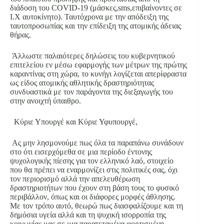
διάδοση του COVID-19 (μάσκες,sms,επιβαίνοντες σε
Ι.Χ αυτοκίνητο). Ταυτόχρονα με την απόδειξη της
ταυτοπροσωπίας και την επίδειξη της ατομικής άδειας
θήρας.
Άλλωστε παλαιότερες δηλώσεις του κυβερνητικού
επιτελείου εν μέσω εφαρμογής των μέτρων της πρώτης
καραντίνας στη χώρα, το κυνήγι λογίζεται απερίφραστα
ως είδος ατομικής αθλητικής δραστηριότητας
συνδυαστικά με τον παράγοντα της διεξαγωγής του
στην ανοιχτή ύπαιθρο.
Κύριε Υπουργέ και Κύριε Υφυπουργέ,
Ας μην λησμονούμε πως όλα τα παραπάνω συνάδουν
στο ότι εισερχόμεθα σε μια περίοδο έντονης
ψυχολογικής πίεσης για τον ελληνικό λαό, στοιχείο
που θα πρέπει να εναρμονίζει στις πολιτικές σας, όχι
τον περιορισμό αλλά την απελευθέρωση
δραστηριοτήτων που έχουν στη βάση τους το φυσικό
περιβάλλον, όπως και οι διάφορες μορφές άθλησης.
Με τον τρόπο αυτό, θεωρώ πως διασφαλίζουμε και τη
δημόσια υγεία αλλά και τη ψυχική ισορροπία της
κοινωνίας μας σε μια παρατεταμένα φορτισμένη