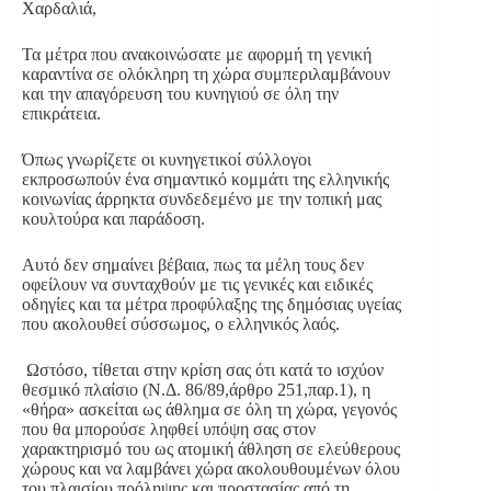
Χαρδαλιά,
Τα μέτρα που ανακοινώσατε με αφορμή τη γενική
καραντίνα σε ολόκληρη τη χώρα συμπεριλαμβάνουν
και την απαγόρευση του κυνηγιού σε όλη την
επικράτεια.
Όπως γνωρίζετε οι κυνηγετικοί σύλλογοι
εκπροσωπούν ένα σημαντικό κομμάτι της ελληνικής
κοινωνίας άρρηκτα συνδεδεμένο με την τοπική μας
κουλτούρα και παράδοση.
Αυτό δεν σημαίνει βέβαια, πως τα μέλη τους δεν
οφείλουν να συνταχθούν με τις γενικές και ειδικές
οδηγίες και τα μέτρα προφύλαξης της δημόσιας υγείας
που ακολουθεί σύσσωμος, ο ελληνικός λαός.
Ωστόσο, τίθεται στην κρίση σας ότι κατά το ισχύον
θεσμικό πλαίσιο (Ν.Δ. 86/89,άρθρο 251,παρ.1), η
«θήρα» ασκείται ως άθλημα σε όλη τη χώρα, γεγονός
που θα μπορούσε ληφθεί υπόψη σας στον
χαρακτηρισμό του ως ατομική άθληση σε ελεύθερους
χώρους και να λαμβάνει χώρα ακολουθουμένων όλου
του πλαισίου πρόληψης και προστασίας από τη