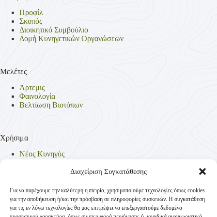
Προφίλ
Σκοπός
Διοικητικό Συμβούλιο
Δομή Κυνηγετικών Οργανώσεων
Μελέτες
Άρτεμις
Φαινολογία
Βελτίωση Βιοτόπων
Χρήσιμα
Νέος Κυνηγός
Θηρεύσιμα Είδη
Θηροφυλακή
Διαχείριση Συγκατάθεσης
Έντυπα
Νομοθεσία
Για να παρέχουμε την καλύτερη εμπειρία, χρησιμοποιούμε τεχνολογίες όπως cookies
Πολιτική Απορρήτου
για την αποθήκευση ή/και την πρόσβαση σε πληροφορίες συσκευών. Η συγκατάθεση
Πολιτική Cookies (ΕΕ)
για τις εν λόγω τεχνολογίες θα μας επιτρέψει να επεξεργαστούμε δεδομένα
προσωπικού χαρακτήρα, όπως συμπεριφορά περιήγησης ή μοναδικά αναγνωριστικά