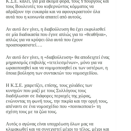
Κ.Σ.Ε. καλεί, για μία ακόμα φορά, τους Υπουργούς και
τους Βουλευτές του κυβερνώντος κόμματος να
αδράξουν την ευκαιρία και να αφουγκραστούν όλα
αυτά που η κοινωνία απαιτεί από αυτούς.
Αν αυτό δεν γίνει, η διαβούλευση θα έχει εκφυλισθεί
σε μία διαδικασία που έγινε απλώς για το «θεαθήναι»,
απλώς για να κρύψει όλα αυτά που έχουν
προαποφασιστεί….
Αν αυτό δεν γίνει, η «διαβούλευση» θα αποδειχτεί ένας
μηχανισμός επιβολής «τετελεσμένων», μόνο για να
ωραιοποιηθεί και να νομιμοποιηθεί εκ των υστέρων, η
όποια βούληση των συντακτών του νομοσχεδίου.
Η Κ.Σ.Ε. χαιρετίζει, επίσης, τους χιλιάδες των
κυνηγών που μαζί με τους Συλλόγους τους
διαδήλωσαν σε διάφορες περιοχές της χώρας,
ενώνοντας τη φωνή τους, την πικρία και την οργή τους,
απέναντι σε ένα νομοσχέδιο που «ποινικοποιεί» τη
σχέση τους με τα ζώα τους.
Αυτός ο αγώνας είναι υποχρέωση όλων μας να
κλιμακωθεί και να συνεχιστεί μέχρι το τέλος, μέχρι και