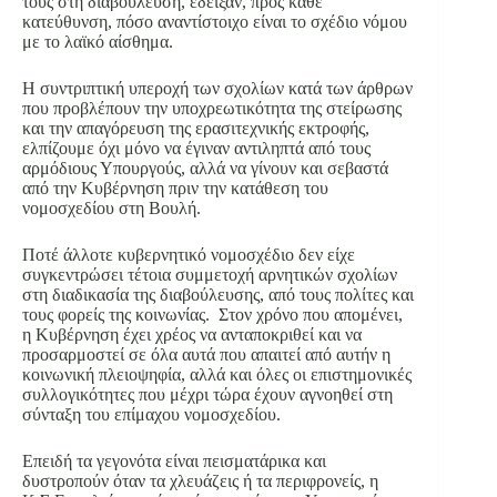
τους στη διαβούλευση, έδειξαν, προς κάθε
κατεύθυνση, πόσο αναντίστοιχο είναι το σχέδιο νόμου
με το λαϊκό αίσθημα.
Η συντριπτική υπεροχή των σχολίων κατά των άρθρων
που προβλέπουν την υποχρεωτικότητα της στείρωσης
και την απαγόρευση της ερασιτεχνικής εκτροφής,
ελπίζουμε όχι μόνο να έγιναν αντιληπτά από τους
αρμόδιους Υπουργούς, αλλά να γίνουν και σεβαστά
από την Κυβέρνηση πριν την κατάθεση του
νομοσχεδίου στη Βουλή.
Ποτέ άλλοτε κυβερνητικό νομοσχέδιο δεν είχε
συγκεντρώσει τέτοια συμμετοχή αρνητικών σχολίων
στη διαδικασία της διαβούλευσης, από τους πολίτες και
τους φορείς της κοινωνίας. Στον χρόνο που απομένει,
η Κυβέρνηση έχει χρέος να ανταποκριθεί και να
προσαρμοστεί σε όλα αυτά που απαιτεί από αυτήν η
κοινωνική πλειοψηφία, αλλά και όλες οι επιστημονικές
συλλογικότητες που μέχρι τώρα έχουν αγνοηθεί στη
σύνταξη του επίμαχου νομοσχεδίου.
Επειδή τα γεγονότα είναι πεισματάρικα και
δυστροπούν όταν τα χλευάζεις ή τα περιφρονείς, η