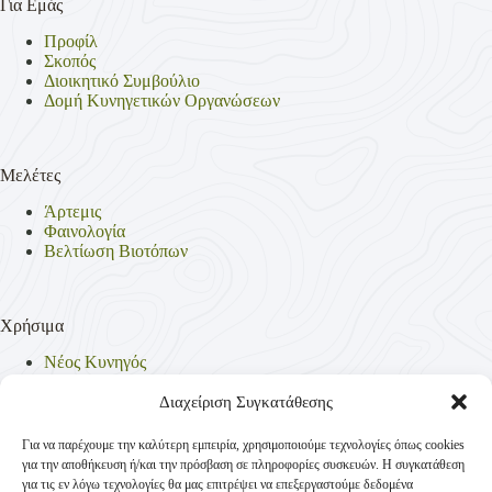
Για Εμάς
Προφίλ
Σκοπός
Διοικητικό Συμβούλιο
Δομή Κυνηγετικών Οργανώσεων
Μελέτες
Άρτεμις
Φαινολογία
Βελτίωση Βιοτόπων
Χρήσιμα
Νέος Κυνηγός
Θηρεύσιμα Είδη
Θηροφυλακή
Διαχείριση Συγκατάθεσης
Έντυπα
Νομοθεσία
Για να παρέχουμε την καλύτερη εμπειρία, χρησιμοποιούμε τεχνολογίες όπως cookies
Πολιτική Απορρήτου
για την αποθήκευση ή/και την πρόσβαση σε πληροφορίες συσκευών. Η συγκατάθεση
Πολιτική Cookies (ΕΕ)
για τις εν λόγω τεχνολογίες θα μας επιτρέψει να επεξεργαστούμε δεδομένα