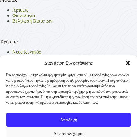
Άρτεμις
Φαινολογία
Βελτίωση Βιοτόπων
Χρήσιμα
Νέος Κυνηγός
Θηρεύσιμα Είδη
Θηροφυλακή
Διαχείριση Συγκατάθεσης
Έντυπα
Νομοθεσία
Για να παρέχουμε την καλύτερη εμπειρία, χρησιμοποιούμε τεχνολογίες όπως cookies
Πολιτική Απορρήτου
για την αποθήκευση ή/και την πρόσβαση σε πληροφορίες συσκευών. Η συγκατάθεση
Πολιτική Cookies (ΕΕ)
για τις εν λόγω τεχνολογίες θα μας επιτρέψει να επεξεργαστούμε δεδομένα
προσωπικού χαρακτήρα, όπως συμπεριφορά περιήγησης ή μοναδικά αναγνωριστικά
σε αυτόν τον ιστότοπο. Η μη συγκατάθεση ή η ανάκληση της συγκατάθεσης, μπορεί
να επηρεάσει αρνητικά ορισμένες λειτουργίες και δυνατότητες.
Επικοινωνία
Κυνηγετική Συνομοσπονδία Ελλάδος
Αποδοχή
Παναγή Τσαλδάρη 4
+30 210-3231271
Δεν αποδέχομαι
TK 10431 Αθήνα