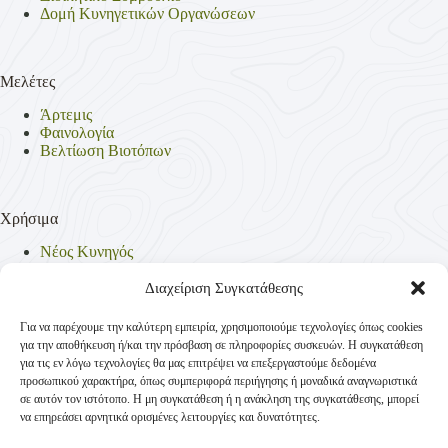
Δομή Κυνηγετικών Οργανώσεων
Μελέτες
Άρτεμις
Φαινολογία
Βελτίωση Βιοτόπων
Χρήσιμα
Νέος Κυνηγός
Θηρεύσιμα Είδη
Θηροφυλακή
Διαχείριση Συγκατάθεσης
Έντυπα
Νομοθεσία
Για να παρέχουμε την καλύτερη εμπειρία, χρησιμοποιούμε τεχνολογίες όπως cookies
Πολιτική Απορρήτου
για την αποθήκευση ή/και την πρόσβαση σε πληροφορίες συσκευών. Η συγκατάθεση
Πολιτική Cookies (ΕΕ)
για τις εν λόγω τεχνολογίες θα μας επιτρέψει να επεξεργαστούμε δεδομένα
προσωπικού χαρακτήρα, όπως συμπεριφορά περιήγησης ή μοναδικά αναγνωριστικά
σε αυτόν τον ιστότοπο. Η μη συγκατάθεση ή η ανάκληση της συγκατάθεσης, μπορεί
να επηρεάσει αρνητικά ορισμένες λειτουργίες και δυνατότητες.
Επικοινωνία