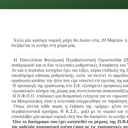
Άλλη μία κρίσιμη νομική μάχη θα δώσει στις 20 Μαρτίου η Κ
διεξάγεται το κυνήγι στη χώρα μας.
Η Πανελλήνια Φιλοζωική Περιβαλλοντική Ομοσπονδία (Π.
αναδρομικά! και οι δύο τελευταίες ρυθμιστικές Αποφάσεις του Υ
Αν και η περίοδος κυνηγίου έχει πια λήξει, κύρια επιδίωξη τη
οικοδόμημα κάποιας ρυθμιστικής, ώστε να πιεστεί το αρμόδι
οργάνωση κατάπιε την ήττα που είχε υποστεί επί ηγεσίας της 
Η προσφυγή της οργάνωσης στο ΣτΕ εξυπηρετεί προφανώς και τ
«ζωοφιλικό» κίνημα της χώρας μας συντελούνται ανακατατάξει
Η Π.Φ.Π.Ο. επιδιώκει μια θεαματική ενέργεια για να «ηρωοποι
κα Μπομπολάκη, όταν η τελευταία υποχρεώθηκε σε παραίτηση κ
Όπως γίνεται κάθε φορά, η έκβαση της «μάχης» μέσα στη
περιβαλλοντικά κριτήρια. Η Κ.Σ.Ε., μαζί με το νομικό και ε
επαναλάβει μία ακόμα νομική νίκη που θα δικαιώνει το κυνήγι 
Όλο το δικόγραφο που έχει κατατεθεί εκ μέρους της Π.Φ.
της ουδεμία πραγματική σχέση έχουν με τις πραγματικές α