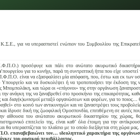
.Σ.Ε., για να υπερασπιστεί ενώπιον του Συμβουλίου της Επικρατεί
Φ.Π.Ο.) προσέφυγε και πάλι στο ανώτατο ακυρωτικό δικαστήρ
πουργείου για το κυνήγι, παρά τη συντριπτική ήττα που είχε υποστεί 
ς Π.Φ.Π.Ο. είναι να εξασφαλίσει μία απόφαση, που, έστω και εκ των 
ο Υπουργείο και να δυσκολέψει ή να τροποποιήσει την έκδοση της
κας Μπομπολάκη, και τώρα οι «επίγονοι» της στην οργάνωση ξαναπροσ
ην ανάγκη της να ξαναβρεθεί στο προσκήνιο της επικαιρότητας, καθώ
ς και διαγ(κ)ωνισμοί μεταξύ οργανώσεων και φορέων, για το ποιος… 
ηθεί» στο κοινό των αντικυνηγών και να ξαναστρέψει τους προβολείς
αι ίδρυσε δική της ζωοφιλική Ομοσπονδία, επιτιθέμενη σε αυτές π
ν αίθουσα του ανώτατου ακυρωτικού δικαστηρίου της χώρας, θα
πιστημονικό επιτελείο της, είναι καθ’ όλα έτοιμη για την αντίκρο
και θα υπερασπίζεται το πλαίσιο με το οποίο διεξάγεται στη χώρα μας
Π.Ο. επαναβεβαιώνει τον… ιδεοληπτικό χαρακτήρα της οργάνωσης
νάγκες του φυσικού περιβάλλοντος.