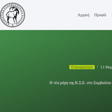
Μετάβαση
στο
περιεχόμενο
Αρχική
Προφίλ
Επικαιρότητα
13 Μαρ
Η νέα μάχη της Κ.Σ.Ε. στο Συμβούλιο 