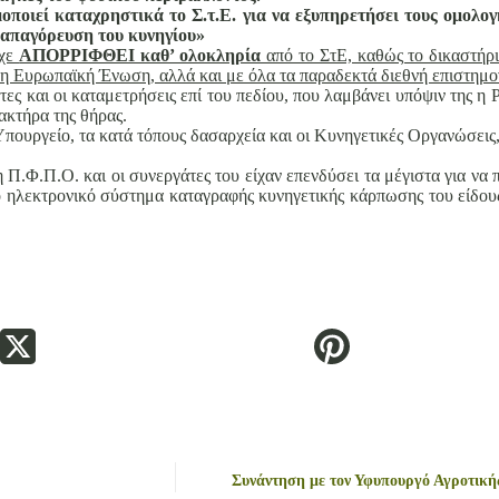
οιεί καταχρηστικά το Σ.τ.Ε. για να εξυπηρετήσει τους ομολογ
ή απαγόρευση του κυνηγίου»
ίχε
ΑΠΟΡΡΙΦΘΕΙ καθ’ ολοκληρία
από το ΣτΕ, καθώς το δικαστήρι
ι η Ευρωπαϊκή Ένωση, αλλά και με όλα τα παραδεκτά διεθνή επιστημο
έτες και οι καταμετρήσεις επί του πεδίου, που λαμβάνει υπόψιν της 
ακτήρα της θήρας.
πουργείο, τα κατά τόπους δασαρχεία και οι Κυνηγετικές Οργανώσεις,
η Π.Φ.Π.Ο. και οι συνεργάτες του είχαν επενδύσει τα μέγιστα για να
το ηλεκτρονικό σύστημα καταγραφής κυνηγετικής κάρπωσης του είδου
Συνάντηση με τον Υφυπουργό Αγροτικής