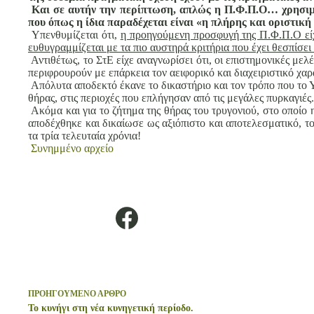
Και σε αυτήν την περίπτωση, απλώς η Π.Φ.Π.Ο… χρησιμοπ
που όπως η ίδια παραδέχεται είναι «η πλήρης και οριστικ
Υπενθυμίζεται ότι,
η προηγούμενη προσφυγή της Π.Φ.Π.Ο ε
ευθυγραμμίζεται με τα πιο αυστηρά κριτήρια που έχει θεσπίσε
Αντιθέτως, το ΣτΕ είχε αναγνωρίσει ότι, οι επιστημονικές μελ
περιφρουρούν με επάρκεια τον αειφορικό και διαχειριστικό χαρ
Απόλυτα αποδεκτό έκανε το δικαστήριο και τον τρόπο που το Υ
θήρας, στις περιοχές που επλήγησαν από τις μεγάλες πυρκαγιές.
Ακόμα και για το ζήτημα της θήρας του τρυγονιού, στο οποίο 
αποδέχθηκε και δικαίωσε ως αξιόπιστο και αποτελεσματικό, 
τα τρία τελευταία χρόνια!
Συνημμένο αρχείο
ΠΡΟΗΓΟΥΜΕΝΟ
ΑΡΘΡΟ
Το κυνήγι στη νέα κυνηγετική περίοδο.