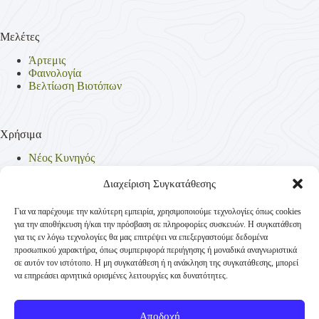
Μελέτες
Άρτεμις
Φαινολογία
Βελτίωση Βιοτόπων
Χρήσιμα
Νέος Κυνηγός
Θηρεύσιμα Είδη
Θηροφυλακή
Διαχείριση Συγκατάθεσης
Έντυπα
Νομοθεσία
Για να παρέχουμε την καλύτερη εμπειρία, χρησιμοποιούμε τεχνολογίες όπως cookies
Πολιτική Απορρήτου
για την αποθήκευση ή/και την πρόσβαση σε πληροφορίες συσκευών. Η συγκατάθεση
Πολιτική Cookies (ΕΕ)
για τις εν λόγω τεχνολογίες θα μας επιτρέψει να επεξεργαστούμε δεδομένα
προσωπικού χαρακτήρα, όπως συμπεριφορά περιήγησης ή μοναδικά αναγνωριστικά
σε αυτόν τον ιστότοπο. Η μη συγκατάθεση ή η ανάκληση της συγκατάθεσης, μπορεί
να επηρεάσει αρνητικά ορισμένες λειτουργίες και δυνατότητες.
Επικοινωνία
Κυνηγετική Συνομοσπονδία Ελλάδος
Αποδοχή