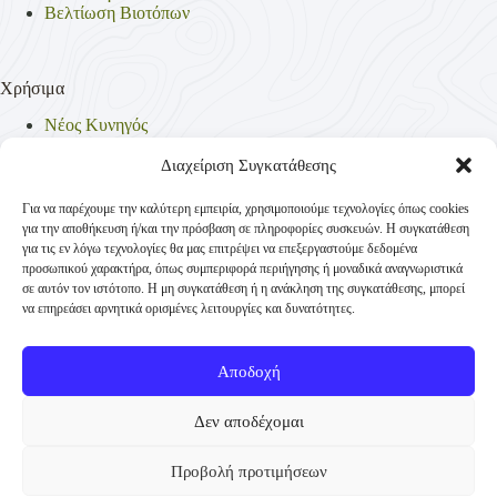
Βελτίωση Βιοτόπων
Χρήσιμα
Νέος Κυνηγός
Θηρεύσιμα Είδη
Θηροφυλακή
Διαχείριση Συγκατάθεσης
Έντυπα
Νομοθεσία
Για να παρέχουμε την καλύτερη εμπειρία, χρησιμοποιούμε τεχνολογίες όπως cookies
Πολιτική Απορρήτου
για την αποθήκευση ή/και την πρόσβαση σε πληροφορίες συσκευών. Η συγκατάθεση
Πολιτική Cookies (ΕΕ)
για τις εν λόγω τεχνολογίες θα μας επιτρέψει να επεξεργαστούμε δεδομένα
προσωπικού χαρακτήρα, όπως συμπεριφορά περιήγησης ή μοναδικά αναγνωριστικά
σε αυτόν τον ιστότοπο. Η μη συγκατάθεση ή η ανάκληση της συγκατάθεσης, μπορεί
να επηρεάσει αρνητικά ορισμένες λειτουργίες και δυνατότητες.
Επικοινωνία
Κυνηγετική Συνομοσπονδία Ελλάδος
Αποδοχή
Παναγή Τσαλδάρη 4
+30 210-3231271
Δεν αποδέχομαι
TK 10431 Αθήνα
Προβολή προτιμήσεων
info@ksellas.gr