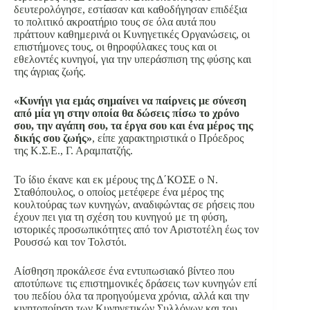
δευτερολόγησε, εστίασαν και καθοδήγησαν επιδέξια
το πολιτικό ακροατήριο τους σε όλα αυτά που
πράττουν καθημερινά οι Κυνηγετικές Οργανώσεις, οι
επιστήμονες τους, οι θηροφύλακες τους και οι
εθελοντές κυνηγοί, για την υπεράσπιση της φύσης και
της άγριας ζωής.
«Κυνήγι για εμάς σημαίνει να παίρνεις με σύνεση
από μία γη στην οποία θα δώσεις πίσω το χρόνο
σου, την αγάπη σου, τα έργα σου και ένα μέρος της
δικής σου ζωής»
, είπε χαρακτηριστικά ο Πρόεδρος
της Κ.Σ.Ε., Γ. Αραμπατζής.
Το ίδιο έκανε και εκ μέρους της Δ΄ΚΟΣΕ ο Ν.
Σταθόπουλος, ο οποίος μετέφερε ένα μέρος της
κουλτούρας των κυνηγών, αναδιφώντας σε ρήσεις που
έχουν πει για τη σχέση του κυνηγού με τη φύση,
ιστορικές προσωπικότητες από τον Αριστοτέλη έως τον
Ρουσσώ και τον Τολστόι.
Αίσθηση προκάλεσε ένα εντυπωσιακό βίντεο που
αποτύπωνε τις επιστημονικές δράσεις των κυνηγών επί
του πεδίου όλα τα προηγούμενα χρόνια, αλλά και την
κινητοποίηση των Κυνηγετικών Συλλόγων και του