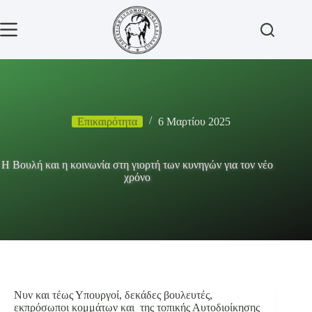
Μετάβαση
στο
περιεχόμενο
Επικαιρότητα
6 Μαρτίου 2025
Η Βουλή και η κοινωνία στη γιορτή των κυνηγών για τον νέο
χρόνο
Νυν και τέως Υπουργοί, δεκάδες βουλευτές,
εκπρόσωποι κομμάτων και της τοπικής Αυτοδιοίκησης