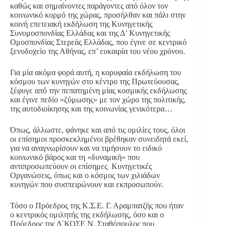
καθώς και σημαίνοντες παράγοντες από όλον τον
κοινωνικό κορμό της χώρας, προσήλθαν και πάλι στην
κοινή επετειακή εκδήλωση της Κυνηγετικής
Συνομοσπονδίας Ελλάδας και της Δ’ Κυνηγετικής
Ομοσπονδίας Στερεάς Ελλάδας, που έγινε σε κεντρικό
ξενοδοχείο της Αθήνας, επ’ ευκαιρία του νέου χρόνου.
Για μία ακόμα φορά αυτή, η κορυφαία εκδήλωση του
κόσμου των κυνηγών στο κέντρο της Πρωτεύουσας,
ξέφυγε από την πεπατημένη μίας κοσμικής εκδήλωσης
και έγινε πεδίο «ζύμωσης» με τον χώρο της πολιτικής,
της αυτοδιοίκησης και της κοινωνίας γενικότερα…
Όπως, άλλωστε, φάνηκε και από τις ομιλίες τους, όλοι
οι επίσημοι προσκεκλημένοι βρέθηκαν συνειδητά εκεί,
για να αναγνωρίσουν και να τιμήσουν το ειδικό
κοινωνικό βάρος και τη «δυναμική» που
αντιπροσωπεύουν οι επίσημες Κυνηγετικές
Οργανώσεις, όπως και ο κόσμος των χιλιάδων
κυνηγών που συσπειρώνουν και εκπροσωπούν.
Τόσο ο Πρόεδρος της Κ.Σ.Ε. Γ. Αραμπατζής που ήταν
ο κεντρικός ομιλητής της εκδήλωσης, όσο και ο
Πρόεδρος της Δ΄ΚΟΣΕ Ν. Σταθόπουλος που