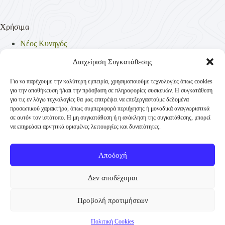
Χρήσιμα
Νέος Κυνηγός
Θηρεύσιμα Είδη
Θηροφυλακή
Διαχείριση Συγκατάθεσης
Έντυπα
Νομοθεσία
Για να παρέχουμε την καλύτερη εμπειρία, χρησιμοποιούμε τεχνολογίες όπως cookies
Πολιτική Απορρήτου
για την αποθήκευση ή/και την πρόσβαση σε πληροφορίες συσκευών. Η συγκατάθεση
Πολιτική Cookies (ΕΕ)
για τις εν λόγω τεχνολογίες θα μας επιτρέψει να επεξεργαστούμε δεδομένα
προσωπικού χαρακτήρα, όπως συμπεριφορά περιήγησης ή μοναδικά αναγνωριστικά
σε αυτόν τον ιστότοπο. Η μη συγκατάθεση ή η ανάκληση της συγκατάθεσης, μπορεί
να επηρεάσει αρνητικά ορισμένες λειτουργίες και δυνατότητες.
Επικοινωνία
Κυνηγετική Συνομοσπονδία Ελλάδος
Αποδοχή
Παναγή Τσαλδάρη 4
+30 210-3231271
Δεν αποδέχομαι
TK 10431 Αθήνα
Προβολή προτιμήσεων
info@ksellas.gr
© Copyright 2012 - 2026 Κυνηγετική Συνομοσπονδία
Πολιτική Cookies