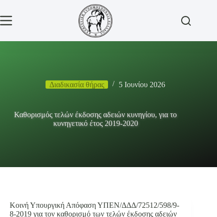
Μετάβαση
στο
περιεχόμενο
Διαδικασία θήρας
5 Ιουνίου 2026
Καθορισμός τελών έκδοσης αδειών κυνηγίου, για το
κυνηγετικό έτος 2019-2020
Κοινή Υπουργική Απόφαση ΥΠΕΝ/ΔΔΔ/72512/598/9-
8-2019 για τον καθορισμό των τελών έκδοσης αδειών