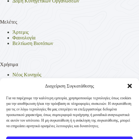
Δομή Κυνηγετικών Οργανώσεων
Μελέτες
Άρτεμις
Φαινολογία
Βελτίωση Βιοτόπων
Χρήσιμα
Νέος Κυνηγός
Θηρεύσιμα Είδη
Θηροφυλακή
Διαχείριση Συγκατάθεσης
Έντυπα
Νομοθεσία
Για να παρέχουμε την καλύτερη εμπειρία, χρησιμοποιούμε τεχνολογίες όπως cookies
Πολιτική Απορρήτου
για την αποθήκευση ή/και την πρόσβαση σε πληροφορίες συσκευών. Η συγκατάθεση
Πολιτική Cookies (ΕΕ)
για τις εν λόγω τεχνολογίες θα μας επιτρέψει να επεξεργαστούμε δεδομένα
προσωπικού χαρακτήρα, όπως συμπεριφορά περιήγησης ή μοναδικά αναγνωριστικά
σε αυτόν τον ιστότοπο. Η μη συγκατάθεση ή η ανάκληση της συγκατάθεσης, μπορεί
να επηρεάσει αρνητικά ορισμένες λειτουργίες και δυνατότητες.
Επικοινωνία
Κυνηγετική Συνομοσπονδία Ελλάδος