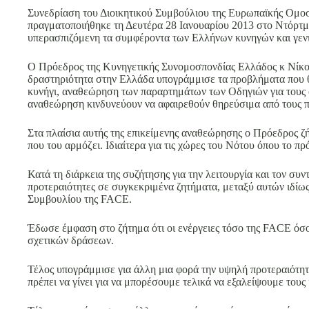
Συνεδρίαση του Διοικητικού Συμβούλιου της Ευρωπαϊκής Ομοσ
πραγματοποιήθηκε τη Δευτέρα 28 Ιανουαρίου 2013 στο Ντόρτμ
υπερασπιζόμενη τα συμφέροντα των Ελλήνων κυνηγών και γενι
Ο Πρόεδρος της Κυνηγετικής Συνομοσπονδίας Ελλάδος κ Νίκος
δραστηριότητα στην Ελλάδα υπογράμμισε τα προβλήματα που θα
κυνήγι, αναθεώρηση των παραρτημάτων των Οδηγιών για τους οι
αναθεώρηση κινδυνεύουν να αφαιρεθούν θηρεύσιμα από τους πίν
Στα πλαίσια αυτής της επικείμενης αναθεώρησης ο Πρόεδρος ζή
που του αρμόζει. Ιδιαίτερα για τις χώρες του Νότου όπου το πρ
Κατά τη διάρκεια της συζήτησης για την λειτουργία και τον συ
προτεραιότητες σε συγκεκριμένα ζητήματα, μεταξύ αυτών ιδίως
Συμβουλίου της FACE.
Έδωσε έμφαση στο ζήτημα ότι οι ενέργειες τόσο της FACE όσο
σχετικών δράσεων.
Τέλος υπογράμμισε για άλλη μια φορά την υψηλή προτεραιότητ
πρέπει να γίνει για να μπορέσουμε τελικά να εξαλείψουμε τους