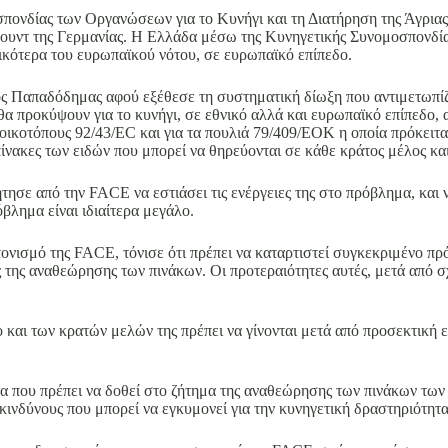
πονδίας των Οργανώσεων για το Κυνήγι και τη Διατήρηση της Άγρια
ουντ της Γερμανίας. Η Ελλάδα μέσω της Κυνηγετικής Συνομοσπονδία
κότερα του ευρωπαϊκού νότου, σε ευρωπαϊκό επίπεδο.
 Παπαδόδημας αφού εξέθεσε τη συστηματική δίωξη που αντιμετωπίζ
 προκύψουν για το κυνήγι, σε εθνικό αλλά και ευρωπαϊκό επίπεδο, 
κοτόπους 92/43/EC και για τα πουλιά 79/409/ΕΟΚ η οποία πρόκειται ν
ακες των ειδών που μπορεί να θηρεύονται σε κάθε κράτος μέλος και
τησε από την FACE να εστιάσει τις ενέργειες της στο πρόβλημα, και 
όβλημα είναι ιδιαίτερα μεγάλο.
ντονισμό της FACE, τόνισε ότι πρέπει να καταρτιστεί συγκεκριμένο π
 της αναθεώρησης των πινάκων. Οι προτεραιότητες αυτές, μετά από σχ
 και των κρατών μελών της πρέπει να γίνονται μετά από προσεκτική 
α που πρέπει να δοθεί στο ζήτημα της αναθεώρησης των πινάκων των
 κινδύνους που μπορεί να εγκυμονεί για την κυνηγετική δραστηριότητα