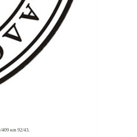
/409 και 92/43.