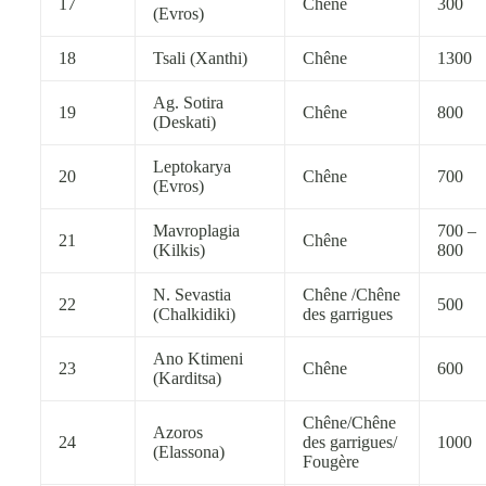
17
Chêne
300
(Evros)
18
Tsali (Xanthi)
Chêne
1300
Ag. Sotira
19
Chêne
800
(Deskati)
Leptokarya
20
Chêne
700
(Evros)
Mavroplagia
700 –
21
Chêne
(Kilkis)
800
N. Sevastia
Chêne /Chêne
22
500
(Chalkidiki)
des garrigues
Ano Ktimeni
23
Chêne
600
(Karditsa)
Chêne/Chêne
Azoros
24
des garrigues/
1000
(Elassona)
Fougère