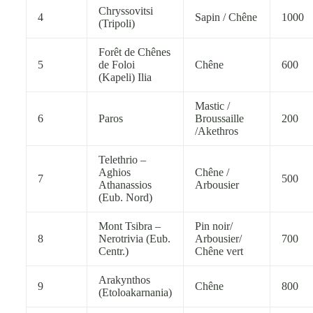
Chryssovitsi
4
Sapin / Chêne
1000
(Tripoli)
Forêt de Chênes
5
de Foloi
Chêne
600
(Kapeli) Ilia
Mastic /
6
Paros
Broussaille
200
/Akethros
Telethrio –
Aghios
Chêne /
7
500
Athanassios
Arbousier
(Eub. Nord)
Mont Tsibra –
Pin noir/
8
Nerotrivia (Eub.
Arbousier/
700
Centr.)
Chêne vert
Arakynthos
9
Chêne
800
(Etoloakarnania)