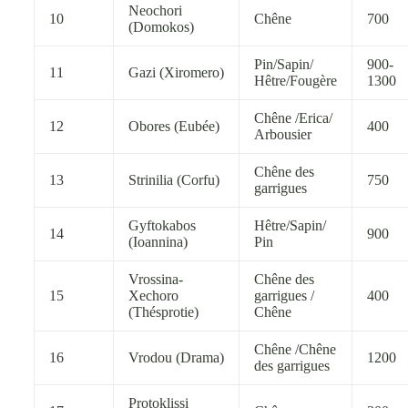
Neochori
10
Chêne
700
(Domokos)
Pin/Sapin/
900-
11
Gazi (Xiromero)
Hêtre/Fougère
1300
Chêne /Erica/
12
Obores (Eubée)
400
Arbousier
Chêne des
13
Strinilia (Corfu)
750
garrigues
Gyftokabos
Hêtre/Sapin/
14
900
(Ioannina)
Pin
Vrossina-
Chêne des
15
Xechoro
garrigues /
400
(Thésprotie)
Chêne
Chêne /Chêne
16
Vrodou (Drama)
1200
des garrigues
Protoklissi