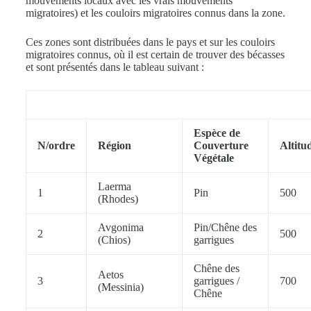
mouvements locaux avec les vrais mouvements
migratoires) et les couloirs migratoires connus dans la zone.
Ces zones sont distribuées dans le pays et sur les couloirs
migratoires connus, où il est certain de trouver des bécasses
et sont présentés dans le tableau suivant :
Espèce de
N/ordre
Région
Couverture
Altitu
Végétale
Laerma
1
Pin
500
(Rhodes)
Avgonima
Pin/Chêne des
2
500
(Chios)
garrigues
Chêne des
Aetos
3
garrigues /
700
(Messinia)
Chêne