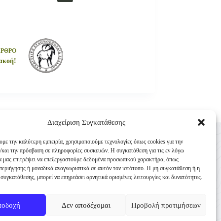
ΑΡΘΡΟ
ακοή!
Διαχείριση Συγκατάθεσης
Επικοινωνία
υμε την καλύτερη εμπειρία, χρησιμοποιούμε τεχνολογίες όπως cookies για την
Κυνηγετική Συνομοσπονδία Ελλάδος
/και την πρόσβαση σε πληροφορίες συσκευών. Η συγκατάθεση για τις εν λόγω
θα μας επιτρέψει να επεξεργαστούμε δεδομένα προσωπικού χαρακτήρα, όπως
Παναγή Τσαλδάρη 4
εριήγησης ή μοναδικά αναγνωριστικά σε αυτόν τον ιστότοπο. Η μη συγκατάθεση ή η
TK 10431 Αθήνα
συγκατάθεσης, μπορεί να επηρεάσει αρνητικά ορισμένες λειτουργίες και δυνατότητες.
+30 210-3231271
ποδοχή
Δεν αποδέχομαι
Προβολή προτιμήσεων
info@ksellas.gr