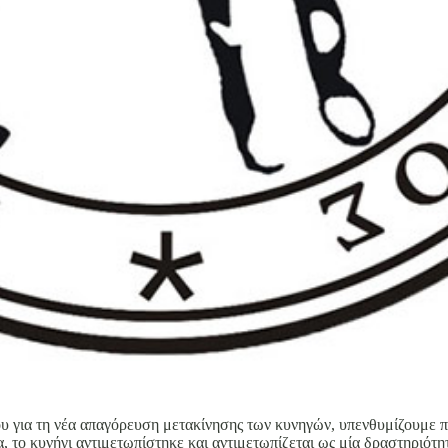
για τη νέα απαγόρευση μετακίνησης των κυνηγών, υπενθυμίζουμε προ
α, το κυνήγι αντιμετωπίστηκε και αντιμετωπίζεται ως μία δραστηριό