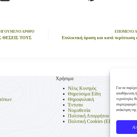
ΗΓΟΥΜΕΝΟ
ΑΡΘΡΟ
ΕΠΟΜΕΝΟ
Σ ΘΕΣΕΙΣ ΤΟΥΣ
Επιλεκτική όραση και κατά περίπτωση 
Χρήσιμα
Για να παρέχο
Νέος Κυνηγός
αποθήκευση ή
Θηρεύσιμα Είδη
τεχνολογίες 
τόπων
Θηροφυλακή
συμπεριφορά π
Έντυπα
ανάκληση της 
Νομοθεσία
Πολιτική Απορρήτου
Πολιτική Cookies (ΕΕ)
Α