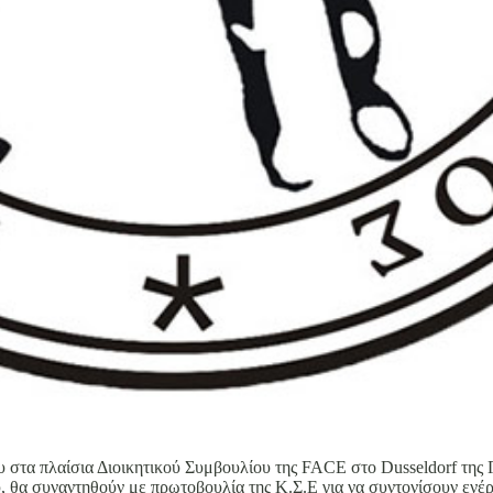
υ στα πλαίσια Διοικητικού Συμβουλίου της FACE στο Dusseldorf της 
α συναντηθούν με πρωτοβουλία της Κ.Σ.Ε για να συντονίσουν ενέρ