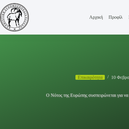
Μετάβαση
στο
περιεχόμενο
Αρχική
Προφίλ
Επικαιρότητα
10 Φεβρο
Ο Νότος της Ευρώπης συσπειρώνεται για να 