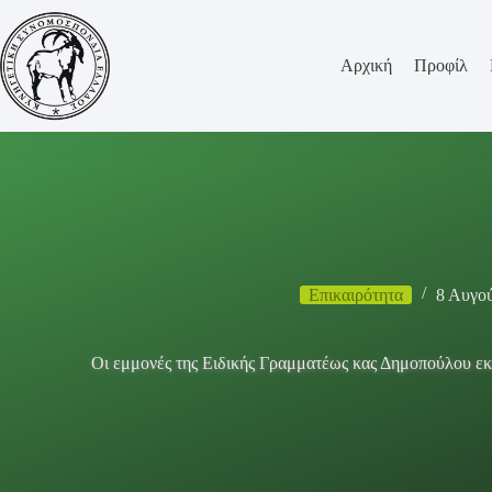
Μετάβαση
στο
περιεχόμενο
Αρχική
Προφίλ
Επικαιρότητα
8 Αυγο
Οι εμμονές της Ειδικής Γραμματέως κας Δημοπούλου ε