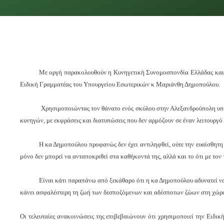
Με οργή παρακολουθούν η Κυνηγετική Συνομοσπονδία Ελλάδας και οι
Ειδική Γραμματέας του Υπουργείου Εσωτερικών κ Μαριάνθη Δημοπούλου.
Χρησιμοποιώντας τον θάνατο ενός σκύλου στην Αλεξανδρούπολη υπ
κυνηγών, με εκφράσεις και διατυπώσεις που δεν αρμόζουν σε έναν λειτουργό
Η κα Δημοπούλου προφανώς δεν έχει αντιληφθεί, ούτε την ευαίσθητη
μόνο δεν μπορεί να ανταποκριθεί στα καθήκοντά της, αλλά και το ότι με τον
Είναι κάτι παραπάνω από ξεκάθαρο ότι η κα Δημοπούλου αδυνατεί να 
κάνει ασφαλέστερη τη ζωή των δεσποζόμενων και αδέσποτων ζώων στη χώρα
Οι τελευταίες ανακοινώσεις της επιβεβαιώνουν ότι χρησιμοποιεί την Ειδι