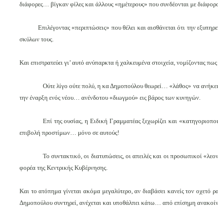
διάφορες… βίγκαν φίλες και άλλους «ημέτερους» που συνδέονται με διάφορ
Επιλέγοντας «περιπτώσεις» που θέλει και αισθάνεται ότι την εξυπη
σκύλων τους.
Και επιστρατεύει γι’ αυτό ανύπαρκτα ή χαλκευμένα στοιχεία, νομίζοντας πως 
Ούτε λίγο ούτε πολύ, η κα Δημοπούλου θεωρεί… «λάθος» να ανήκε
την έναρξη ενός νέου… ανένδοτου «διωγμού» εις βάρος των κυνηγών.
Επί της ουσίας, η Ειδική Γραμματέας ξεχωρίζει και «κατηγοριοπο
επιβολή προστίμων… μόνο σε αυτούς!
Το συντακτικό, οι διατυπώσεις, οι απειλές και οι προσωπικοί «λε
φορέα της Κεντρικής Κυβέρνησης.
Και το ατόπημα γίνεται ακόμα μεγαλύτερο, αν διαβάσει κανείς τον οχετό ρ
Δημοπούλου συντηρεί, ανέχεται και υποθάλπει κάτω… από επίσημη ανακοίν