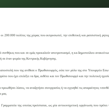
 200.000 πολίτες της χώρας που εκπροσωπεί, την επιθετική και ρατσιστική ρητορ
ό συνθήκες που και σε εμάς προκαλούν αποτροπιασμό, η κα Δημοπούλου ανακοίνωσ
 ή σε έναν φορέα της Κεντρικής Κυβέρνησης.
 αποστολή που της ανέθεσε ο Πρωθυπουργός, ούτε τον ρόλο της στο Υπουργείο Εσωτε
 τρόπο που έχει επιλέξει να δρα, εκθέτει και τον Πρωθυπουργό και την πολιτική ηγεσ
προωθήσει λύσεις, να αναζητήσει συνεργασίες ή να εγγυηθεί τις απαραίτητες «συνθέ
 μας.
κή Γραμματεία της οποίας προίσταται, ως μία αντικυνηγετική οργάνωση που πρέπει