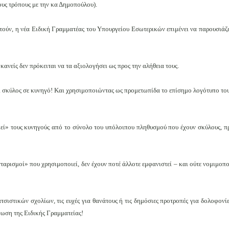
ους τρόπους με την κα Δημοπούλου).
ρετούν, η νέα Ειδική Γραμματέας του Υπουργείου Εσωτερικών επιμένει να παρουσιά
κανείς δεν πρόκειται να τα αξιολογήσει ως προς την αλήθεια τους.
ι σκύλος σε κυνηγό! Και χρησιμοποιώντας ως προμετωπίδα το επίσημο λογότυπο το
ιεί» τους κυνηγούς από το σύνολο του υπόλοιπου πληθυσμού που έχουν σκύλους, π
ονταρισμοί» που χρησιμοποιεί, δεν έχουν ποτέ άλλοτε εμφανιστεί – και ούτε νομιμο
ατσιστικών σχολίων, τις ευχές για θανάτους ή τις δημόσιες προτροπές για δολοφον
ωση της Ειδικής Γραμματείας!