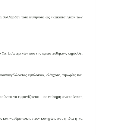
ζει συλλήβδην τους κυνηγούς ως «κακοποιητές» των
υ Υπ. Εσωτερικών που της εμπιστεύθηκαν, κηρύσσει
ροαναγγέλλοντας «μπλόκα», ελέγχους, τιμωρίες και
ποιούνται να εμφανίζονται – σε επίσημη ανακοίνωση
ίες και «ανθρωποκτονίες» κυνηγών, που η ίδια η κα