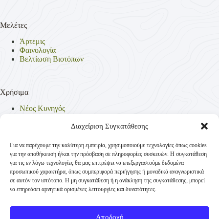
Μελέτες
Άρτεμις
Φαινολογία
Βελτίωση Βιοτόπων
Χρήσιμα
Νέος Κυνηγός
Θηρεύσιμα Είδη
Θηροφυλακή
Διαχείριση Συγκατάθεσης
Έντυπα
Νομοθεσία
Για να παρέχουμε την καλύτερη εμπειρία, χρησιμοποιούμε τεχνολογίες όπως cookies
Πολιτική Απορρήτου
για την αποθήκευση ή/και την πρόσβαση σε πληροφορίες συσκευών. Η συγκατάθεση
Πολιτική Cookies (ΕΕ)
για τις εν λόγω τεχνολογίες θα μας επιτρέψει να επεξεργαστούμε δεδομένα
προσωπικού χαρακτήρα, όπως συμπεριφορά περιήγησης ή μοναδικά αναγνωριστικά
σε αυτόν τον ιστότοπο. Η μη συγκατάθεση ή η ανάκληση της συγκατάθεσης, μπορεί
να επηρεάσει αρνητικά ορισμένες λειτουργίες και δυνατότητες.
Επικοινωνία
Κυνηγετική Συνομοσπονδία Ελλάδος
Αποδοχή