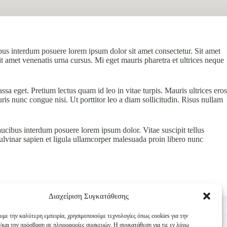
bus interdum posuere lorem ipsum dolor sit amet consectetur. Sit amet
it amet venenatis urna cursus. Mi eget mauris pharetra et ultrices neque
a eget. Pretium lectus quam id leo in vitae turpis. Mauris ultrices eros
s nunc congue nisi. Ut porttitor leo a diam sollicitudin. Risus nullam
cibus interdum posuere lorem ipsum dolor. Vitae suscipit tellus
 Pulvinar sapien et ligula ullamcorper malesuada proin libero nunc
Διαχείριση Συγκατάθεσης
Επικοινωνία
υμε την καλύτερη εμπειρία, χρησιμοποιούμε τεχνολογίες όπως cookies για την
Κυνηγετική Συνομοσπονδία Ελλάδος
/και την πρόσβαση σε πληροφορίες συσκευών. Η συγκατάθεση για τις εν λόγω