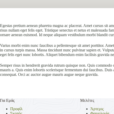
Egestas pretium aenean pharetra magna ac placerat. Amet cursus sit amet
risus nullam eget felis eget. Tristique senectus et netus et malesuada f
ornare aenean euismod. Id neque aliquam vestibulum morbi blandit cur
Varius morbi enim nunc faucibus a pellentesque sit amet porttitor. Amet 
in cursus turpis massa. Massa tincidunt nunc pulvinar sapien et. Vulput
eget felis eget nunc lobortis. Aliquet bibendum enim facilisis gravida n
Semper risus in hendrerit gravida rutrum quisque non. Quis commodo od
mauris a. Quis enim lobortis scelerisque fermentum dui faucibus. Duis at
consequat. Orci ac auctor augue mauris augue neque gravida.
Για Εμάς
Μελέτες
Προφίλ
Άρτεμις
Σκοπός
Φαινολογία