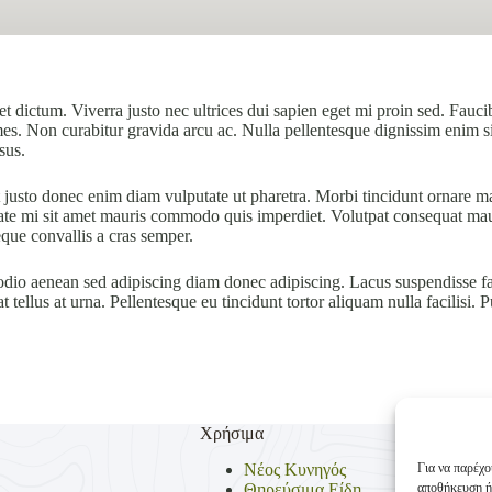
 dictum. Viverra justo nec ultrices dui sapien eget mi proin sed. Fauci
ames. Non curabitur gravida arcu ac. Nulla pellentesque dignissim enim s
sus.
justo donec enim diam vulputate ut pharetra. Morbi tincidunt ornare mass
ate mi sit amet mauris commodo quis imperdiet. Volutpat consequat mauri
eque convallis a cras semper.
io aenean sed adipiscing diam donec adipiscing. Lacus suspendisse fau
 tellus at urna. Pellentesque eu tincidunt tortor aliquam nulla facilisi.
Χρήσιμα
Για να παρέχο
Νέος Κυνηγός
αποθήκευση ή
Θηρεύσιμα Είδη