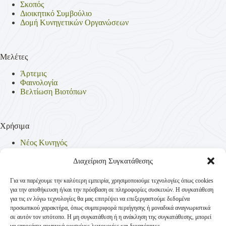
Σκοπός
Διοικητικό Συμβούλιο
Δομή Κυνηγετικών Οργανώσεων
Μελέτες
Άρτεμις
Φαινολογία
Βελτίωση Βιοτόπων
Χρήσιμα
Νέος Κυνηγός
Θηρεύσιμα Είδη
Θηροφυλακή
Διαχείριση Συγκατάθεσης
Έντυπα
Νομοθεσία
Για να παρέχουμε την καλύτερη εμπειρία, χρησιμοποιούμε τεχνολογίες όπως cookies
Πολιτική Απορρήτου
για την αποθήκευση ή/και την πρόσβαση σε πληροφορίες συσκευών. Η συγκατάθεση
Πολιτική Cookies (ΕΕ)
για τις εν λόγω τεχνολογίες θα μας επιτρέψει να επεξεργαστούμε δεδομένα
προσωπικού χαρακτήρα, όπως συμπεριφορά περιήγησης ή μοναδικά αναγνωριστικά
σε αυτόν τον ιστότοπο. Η μη συγκατάθεση ή η ανάκληση της συγκατάθεσης, μπορεί