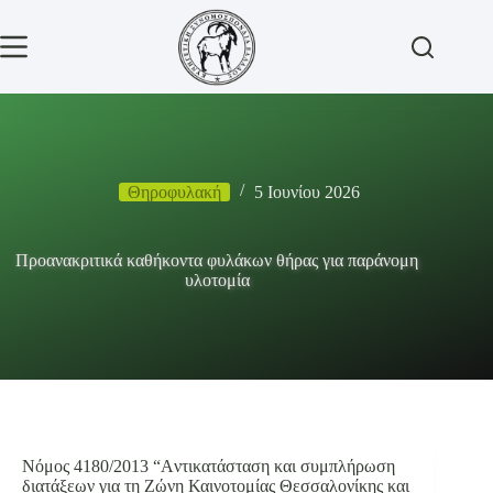
Μετάβαση
στο
περιεχόμενο
Θηροφυλακή
5 Ιουνίου 2026
Προανακριτικά καθήκοντα φυλάκων θήρας για παράνομη
υλοτομία
Νόμος 4180/2013 “Aντικατάσταση και συμπλήρωση
διατάξεων για τη Ζώνη Καινοτομίας Θεσσαλονίκης και