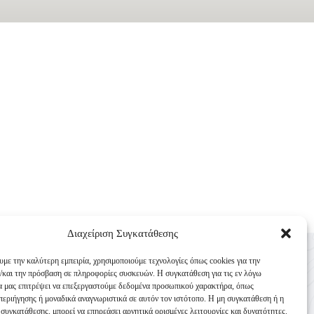
Διαχείριση Συγκατάθεσης
Επικοινωνία
υμε την καλύτερη εμπειρία, χρησιμοποιούμε τεχνολογίες όπως cookies για την
Κυνηγετική Συνομοσπονδία Ελλάδος
/και την πρόσβαση σε πληροφορίες συσκευών. Η συγκατάθεση για τις εν λόγω
θα μας επιτρέψει να επεξεργαστούμε δεδομένα προσωπικού χαρακτήρα, όπως
Παναγή Τσαλδάρη 4
εριήγησης ή μοναδικά αναγνωριστικά σε αυτόν τον ιστότοπο. Η μη συγκατάθεση ή η
TK 10431 Αθήνα
συγκατάθεσης, μπορεί να επηρεάσει αρνητικά ορισμένες λειτουργίες και δυνατότητες.