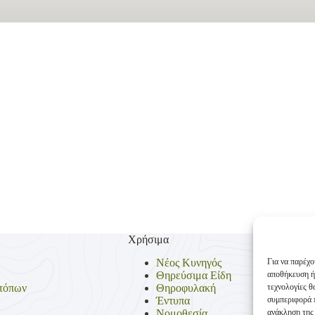
Χρήσιμα
Για να παρέχο
Νέος Κυνηγός
αποθήκευση ή
Θηρεύσιμα Είδη
τεχνολογίες 
τόπων
Θηροφυλακή
συμπεριφορά π
Έντυπα
ανάκληση της 
Νομοθεσία