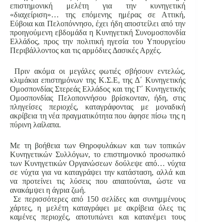
επιστημονική μελέτη για την κυνηγετική
«διαχείριση»… της επόμενης ημέρας σε Αττική,
Εύβοια και Πελοπόννησο, έχει ήδη αποστείλει από την
προηγούμενη εβδομάδα η Κυνηγετική Συνομοσπονδία
Ελλάδος, προς την πολιτική ηγεσία του Υπουργείου
Περιβάλλοντος και τις αρμόδιες Δασικές Αρχές.
Πριν ακόμα οι μεγάλες φωτιές σβήσουν εντελώς,
κλιμάκια επιστημόνων της Κ.Σ.Ε, της Δ΄ Κυνηγετικής
Ομοσπονδίας Στερεάς Ελλάδος και της Γ΄ Κυνηγετικής
Ομοσπονδίας Πελοποννήσου βρίσκονταν, ήδη, στις
πληγείσες περιοχές, καταγράφοντας με μοναδική
ακρίβεια τη νέα πραγματικότητα που άφησε πίσω της η
πύρινη λαίλαπα.
Με τη βοήθεια των Θηροφυλάκων και των τοπικών
Κυνηγετικών Συλλόγων, το επιστημονικό προσωπικό
των Κυνηγετικών Οργανώσεων δούλεψε από… νύχτα
σε νύχτα για να καταγράψει την κατάσταση, αλλά και
να προτείνει τις λύσεις που απαιτούνται, ώστε να
ανακάμψει η άγρια ζωή.
Σε περισσότερες από 150 σελίδες και συνημμένους
χάρτες, η μελέτη καταγράφει με ακρίβεια όλες τις
καμένες περιοχές, αποτυπώνει και κατανέμει τους