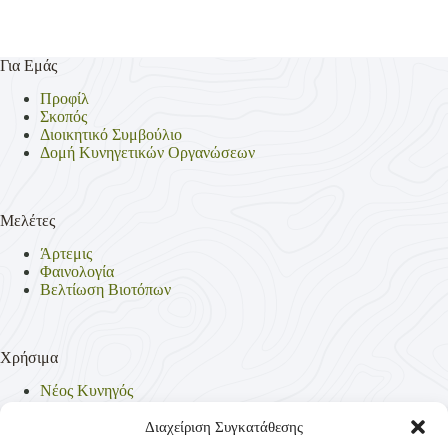
Για Εμάς
Προφίλ
Σκοπός
Διοικητικό Συμβούλιο
Δομή Κυνηγετικών Οργανώσεων
Μελέτες
Άρτεμις
Φαινολογία
Βελτίωση Βιοτόπων
Χρήσιμα
Νέος Κυνηγός
Θηρεύσιμα Είδη
Θηροφυλακή
Διαχείριση Συγκατάθεσης
Έντυπα