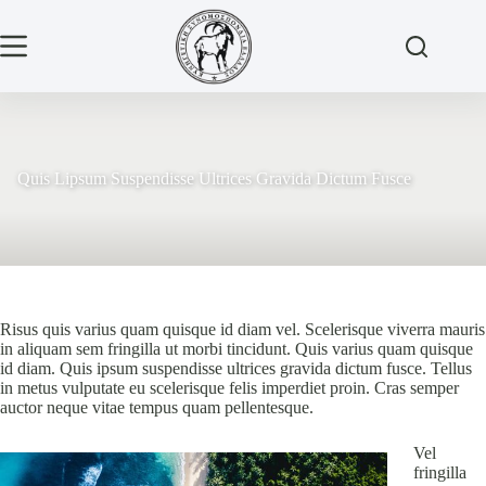
Μετάβαση
στο
περιεχόμενο
Quis Lipsum Suspendisse Ultrices Gravida Dictum Fusce
Risus quis varius quam quisque id diam vel. Scelerisque viverra mauris
in aliquam sem fringilla ut morbi tincidunt. Quis varius quam quisque
id diam. Quis ipsum suspendisse ultrices gravida dictum fusce. Tellus
in metus vulputate eu scelerisque felis imperdiet proin. Cras semper
auctor neque vitae tempus quam pellentesque.
Vel
fringilla