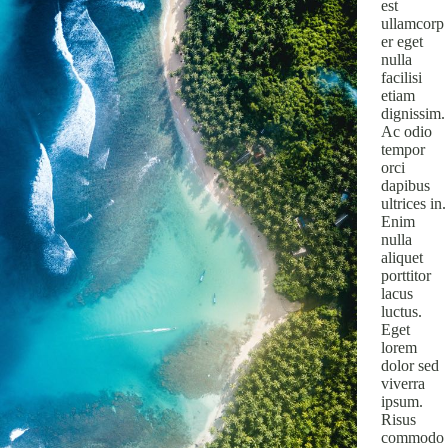
est
ullamcorp
er eget
nulla
facilisi
etiam
dignissim.
Ac odio
tempor
orci
dapibus
ultrices in.
Enim
nulla
aliquet
porttitor
lacus
luctus.
Eget
lorem
dolor sed
viverra
ipsum.
Risus
commodo