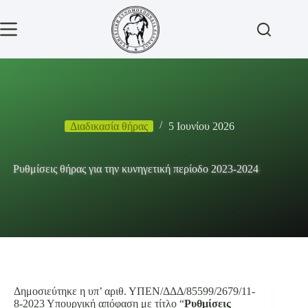
Μετάβαση
στο
περιεχόμενο
Διαδικασία θήρας
5 Ιουνίου 2026
Ρυθμίσεις θήρας για την κυνηγετική περίοδο 2023-2024
Δημοσιεύτηκε η υπ’ αριθ. ΥΠΕΝ/ΔΔΔ/85599/2679/11-
8-2023 Υπουργική απόφαση με τίτλο “
Ρυθμίσεις