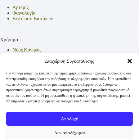
Άρτεμις
Φαινολογία
Βελτίωση Βιοτόπων
Χρήσιμα
Νέος Κυνηγός
Θηρεύσιμα Είδη
Θηροφυλακή
Διαχείριση Συγκατάθεσης
Έντυπα
Νομοθεσία
Για να παρέχουμε την καλύτερη εμπειρία, χρησιμοποιούμε τεχνολογίες όπως cookies
Πολιτική Απορρήτου
για την αποθήκευση ή/και την πρόσβαση σε πληροφορίες συσκευών. Η συγκατάθεση
Πολιτική Cookies (ΕΕ)
για τις εν λόγω τεχνολογίες θα μας επιτρέψει να επεξεργαστούμε δεδομένα
προσωπικού χαρακτήρα, όπως συμπεριφορά περιήγησης ή μοναδικά αναγνωριστικά
σε αυτόν τον ιστότοπο. Η μη συγκατάθεση ή η ανάκληση της συγκατάθεσης, μπορεί
να επηρεάσει αρνητικά ορισμένες λειτουργίες και δυνατότητες.
Επικοινωνία
Κυνηγετική Συνομοσπονδία Ελλάδος
Αποδοχή
Παναγή Τσαλδάρη 4
+30 210-3231271
Δεν αποδέχομαι
TK 10431 Αθήνα