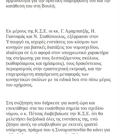
αρμοδιότητα για την οριστική διαμόρφωση του και την
κατάθεση του στη Βουλή.
Εκ μέρους της Κ.Σ.Ε. οι κκ. Γ. Αραμπατζής, Η.
Γιανναράς και Ν. Σταθόπουλος, εξέφρασαν στον
Υπουργό τις ισχυρές ενστάσεις του κόσμου των
κυνηγών για βασικές διατάξεις του νομοσχεδίου,
ιδιαίτερα σε ό,τι αφορά στον υποχρεωτικό χαρακτήρα
της στείρωσης για τους δεσποζόμενους σκύλους
(καθαρόαιμους και ημίαιμους), τους δρακόντειους
περιορισμούς στην ερασιτεχνική εκτροφή, και την
επιχειρούμενη απαγόρευση μεταφοράς των
κυνηγετικών σκύλων με τα ειδικά box στο πίσω μέρος
του οχήματος.
Στη συζήτηση που διήρκεσε για ικανή ώρα και
επεκτάθηκε στα πιο ευαίσθητα σημεία του σχεδίου
νόμου, ο κ. Πέτσας διαβεβαίωσε την Κ.Σ.Ε. ότι θα
μελετήσει διεξοδικά όλες τις ενστάσεις της, ενώ
ζήτησε αυτές να υποβληθούν με εκτενές γραπτό
υπόμνημα, πράγμα που η Συνομοσπονδία θα κάνει για