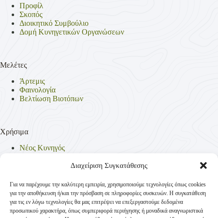
Προφίλ
Σκοπός
Διοικητικό Συμβούλιο
Δομή Κυνηγετικών Οργανώσεων
Μελέτες
Άρτεμις
Φαινολογία
Βελτίωση Βιοτόπων
Χρήσιμα
Νέος Κυνηγός
Θηρεύσιμα Είδη
Θηροφυλακή
Διαχείριση Συγκατάθεσης
Έντυπα
Νομοθεσία
Για να παρέχουμε την καλύτερη εμπειρία, χρησιμοποιούμε τεχνολογίες όπως cookies
Πολιτική Απορρήτου
για την αποθήκευση ή/και την πρόσβαση σε πληροφορίες συσκευών. Η συγκατάθεση
Πολιτική Cookies (ΕΕ)
για τις εν λόγω τεχνολογίες θα μας επιτρέψει να επεξεργαστούμε δεδομένα
προσωπικού χαρακτήρα, όπως συμπεριφορά περιήγησης ή μοναδικά αναγνωριστικά