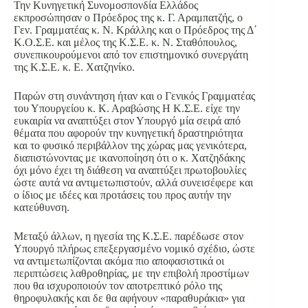
Την Κυνηγετική Συνομοσπονδία Ελλάδος
εκπροσώπησαν ο Πρόεδρος της κ. Γ. Αραμπατζής, ο
Γεν. Γραμματέας κ. Ν. Κράλλης και ο Πρόεδρος της Δ΄
Κ.Ο.Σ.Ε. και μέλος της Κ.Σ.Ε. κ. Ν. Σταθόπουλος,
συνεπικουρούμενοι από τον επιστημονικό συνεργάτη
της Κ.Σ.Ε. κ. Ε. Χατζηνίκο.
Παρών στη συνάντηση ήταν και ο Γενικός Γραμματέας
του Υπουργείου κ. Κ. Αραβώσης Η Κ.Σ.Ε. είχε την
ευκαιρία να αναπτύξει στον Υπουργό μία σειρά από
θέματα που αφορούν την κυνηγετική δραστηριότητα
και το φυσικό περιβάλλον της χώρας μας γενικότερα,
διαπιστώνοντας με ικανοποίηση ότι ο κ. Χατζηδάκης
όχι μόνο έχει τη διάθεση να αναπτύξει πρωτοβουλίες
ώστε αυτά να αντιμετωπιστούν, αλλά συνεισέφερε και
ο ίδιος με ιδέες και προτάσεις του προς αυτήν την
κατεύθυνση.
Μεταξύ άλλων, η ηγεσία της Κ.Σ.Ε. παρέδωσε στον
Υπουργό πλήρως επεξεργασμένο νομικό σχέδιο, ώστε
να αντιμετωπίζονται ακόμα πιο αποφασιστικά οι
περιπτώσεις λαθροθηρίας, με την επιβολή προστίμων
που θα ισχυροποιούν τον αποτρεπτικό ρόλο της
θηροφυλακής και δε θα αφήνουν «παραθυράκια» για