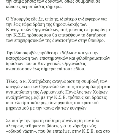
την ατιμωρησία των δραστών, όπως συμβαίνει σε
κάποιες περιπτώσεις σήμερα.
Ο Υπουργός έδειξε, επίσης, ιδιαίτερο ενδιαφέρον για
την έως τώρα δράση της θηροφυλακής των
Κυνηγετικών Οργανώσεων, συζητώντας επί μακρόν με
την Κ.Σ.Ε. τρόπους που θα επιτρέψουν τη διατήρηση
των επιχειρησιακών της δυνατοτήτων στην ύπαιθρο.
Την ίδια ακριβώς πρόθεση εκδήλωσε και για την
κατοχύρωση των επιστημονικών και φιλοθηραματικών
δράσεων που οι Κυνηγετικές Οργανώσεις
αναπτύσσουν έως σήμερα επί του πεδίου.
Τέλος, ο κ. Χατζηδάκης αναγνώρισε τη συμβολή των
κυνηγών και των Οργανώσεών τους στην πρόληψη και
αντιμετώπιση της Αφρικανικής Πανώλης των Χοίρων,
αναζητώντας μαζί με την Κ.Σ.Ε. τρόπους και δράσεις
αποτελεσματικότερης συνεργασίας του κρατικού
μηχανισμού με την κοινωνία των κυνηγών.
Σε αυτήν την πρώτη επίσημη συνάντηση των δύο
πλευρών, τέθηκαν οι βάσεις για τη χάραξη ενός
«οδικού χάρτη», που θα επιτρέψει στην Κ.Σ.Ε. και στο