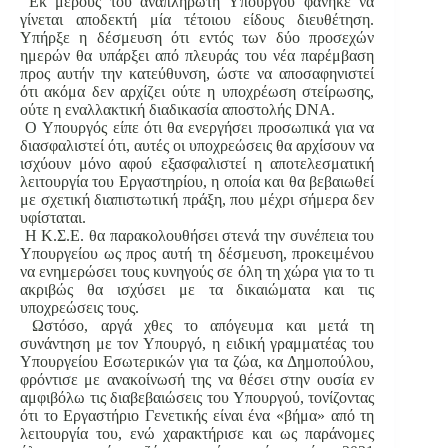
Εκ μέρους του αναπληρωτή Υπουργού φάνηκε να
γίνεται αποδεκτή μία τέτοιου είδους διευθέτηση.
Υπήρξε η δέσμευση ότι εντός των δύο προσεχών
ημερών θα υπάρξει από πλευράς του νέα παρέμβαση
προς αυτήν την κατεύθυνση, ώστε να αποσαφηνιστεί
ότι ακόμα δεν αρχίζει ούτε η υποχρέωση στείρωσης,
ούτε η εναλλακτική διαδικασία αποστολής DNA.
O Υπουργός είπε ότι θα ενεργήσει προσωπικά για να
διασφαλιστεί ότι, αυτές οι υποχρεώσεις θα αρχίσουν να
ισχύουν μόνο αφού εξασφαλιστεί η αποτελεσματική
λειτουργία του Εργαστηρίου, η οποία και θα βεβαιωθεί
με σχετική διαπιστωτική πράξη, που μέχρι σήμερα δεν
υφίσταται.
Η Κ.Σ.Ε. θα παρακολουθήσει στενά την συνέπεια του
Υπουργείου ως προς αυτή τη δέσμευση, προκειμένου
να ενημερώσει τους κυνηγούς σε όλη τη χώρα για το τι
ακριβώς θα ισχύσει με τα δικαιώματα και τις
υποχρεώσεις τους.
Ωστόσο, αργά χθες το απόγευμα και μετά τη
συνάντηση με τον Υπουργό, η ειδική γραμματέας του
Υπουργείου Εσωτερικών για τα ζώα, κα Δημοπούλου,
φρόντισε με ανακοίνωσή της να θέσει στην ουσία εν
αμφιβόλω τις διαβεβαιώσεις του Υπουργού, τονίζοντας
ότι το Εργαστήριο Γενετικής είναι ένα «βήμα» από τη
λειτουργία του, ενώ χαρακτήρισε και ως παράνομες