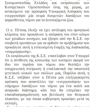
Συνομοσπονδίας Ελλάδος και εκπρόσωποι των
Κυνηγετικών Ομοσπονδιών όλης της χώρας, με
αντικείμενο την πρόσφατη Υπουργική Απόφαση που
ενεργοποίησε μία σειρά δυσμενών διατάξεων του
ψηφισθέντος νόμου για τα δεσποζόμενα ζώα.
Ο κ. Πέτσας έδειξε να έχει αντίληψη του αρνητικού
κλίματος που προκάλεσε η απόφαση του στον κόσμο
των χιλιάδων κυνηγών, και ζήτησε από την Κ.Σ.Ε. την
υποβολή προτάσεων για να αρθούν τα προβλήματα που
προκάλεσε αυτή η εσπευσμένη έναρξη της διαδικασίας
«συμμόρφωσης».
Οι εκπρόσωποι της Κ.Σ.Ε. επανέλαβαν στον Υπουργό
ότι η αντίθεση της κοινωνίας των κυνηγών αφορά τον
ίδιο τον πυρήνα του νόμου που θεσπίζει την
υποχρεωτική στείρωση ή εναλλακτικά την αποστολή
γενετικού υλικού των σκύλων μας. Παρόλα αυτά, η
Κ.Σ.Ε. υπέβαλε στον κ Πέτσα μία επεξεργασμένη
πρόταση που αναστέλλει την «ενεργοποίηση» των
επίμαχων διατάξεων του νόμου για ένα ικανό και
αναγκαίο διάστημα, κάτι που θα επιτρέψει την
επαναδιαπραγμάτευση και βελτίωση του θεσμικού
πλαισίου, με την όποια κυβέρνηση προκύψει μετά τις
εκλογές.