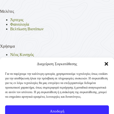
Μελέτες
Άρτεμις
Φαινολογία
Βελτίωση Βιοτόπων
Χρήσιμα
Νέος Κυνηγός
Θηρεύσιμα Είδη
Θηροφυλακή
Διαχείριση Συγκατάθεσης
Έντυπα
Νομοθεσία
Για να παρέχουμε την καλύτερη εμπειρία, χρησιμοποιούμε τεχνολογίες όπως cookies
Πολιτική Απορρήτου
για την αποθήκευση ή/και την πρόσβαση σε πληροφορίες συσκευών. Η συγκατάθεση
Πολιτική Cookies (ΕΕ)
για τις εν λόγω τεχνολογίες θα μας επιτρέψει να επεξεργαστούμε δεδομένα
προσωπικού χαρακτήρα, όπως συμπεριφορά περιήγησης ή μοναδικά αναγνωριστικά
σε αυτόν τον ιστότοπο. Η μη συγκατάθεση ή η ανάκληση της συγκατάθεσης, μπορεί
να επηρεάσει αρνητικά ορισμένες λειτουργίες και δυνατότητες.
Επικοινωνία
Κυνηγετική Συνομοσπονδία Ελλάδος
Αποδοχή