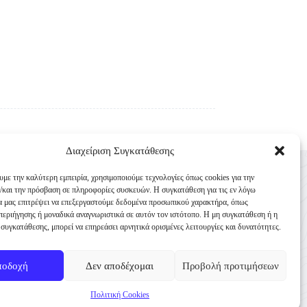
Διαχείριση Συγκατάθεσης
Επικοινωνία
υμε την καλύτερη εμπειρία, χρησιμοποιούμε τεχνολογίες όπως cookies για την
Κυνηγετική Συνομοσπονδία Ελλάδος
/και την πρόσβαση σε πληροφορίες συσκευών. Η συγκατάθεση για τις εν λόγω
θα μας επιτρέψει να επεξεργαστούμε δεδομένα προσωπικού χαρακτήρα, όπως
Παναγή Τσαλδάρη 4
εριήγησης ή μοναδικά αναγνωριστικά σε αυτόν τον ιστότοπο. Η μη συγκατάθεση ή η
TK 10431 Αθήνα
συγκατάθεσης, μπορεί να επηρεάσει αρνητικά ορισμένες λειτουργίες και δυνατότητες.
+30 210-3231271
ποδοχή
Δεν αποδέχομαι
Προβολή προτιμήσεων
info@ksellas.gr
Πολιτική Cookies