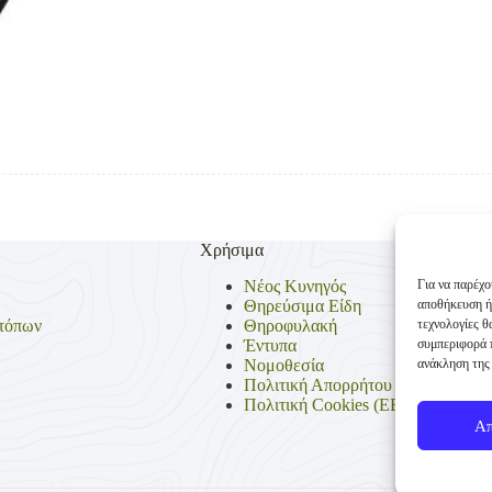
Χρήσιμα
Για να παρέχο
Νέος Κυνηγός
αποθήκευση ή
Θηρεύσιμα Είδη
τεχνολογίες 
τόπων
Θηροφυλακή
συμπεριφορά π
Έντυπα
ανάκληση της 
Νομοθεσία
Πολιτική Απορρήτου
Πολιτική Cookies (ΕΕ)
Α