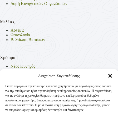
Δομή Κυνηγετικών Οργανώσεων
Μελέτες
Άρτεμις
Φαινολογία
Βελτίωση Βιοτόπων
Χρήσιμα
Νέος Κυνηγός
Θηρεύσιμα Είδη
Θηροφυλακή
Διαχείριση Συγκατάθεσης
Έντυπα
Νομοθεσία
Για να παρέχουμε την καλύτερη εμπειρία, χρησιμοποιούμε τεχνολογίες όπως cookies
Πολιτική Απορρήτου
για την αποθήκευση ή/και την πρόσβαση σε πληροφορίες συσκευών. Η συγκατάθεση
Πολιτική Cookies (ΕΕ)
για τις εν λόγω τεχνολογίες θα μας επιτρέψει να επεξεργαστούμε δεδομένα
προσωπικού χαρακτήρα, όπως συμπεριφορά περιήγησης ή μοναδικά αναγνωριστικά
σε αυτόν τον ιστότοπο. Η μη συγκατάθεση ή η ανάκληση της συγκατάθεσης, μπορεί
να επηρεάσει αρνητικά ορισμένες λειτουργίες και δυνατότητες.
Επικοινωνία