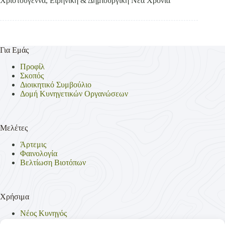
Χριστούγεννα, Ειρηνική & Δημιουργική Νέα Χρονιά
Για Εμάς
Προφίλ
Σκοπός
Διοικητικό Συμβούλιο
Δομή Κυνηγετικών Οργανώσεων
Μελέτες
Άρτεμις
Φαινολογία
Βελτίωση Βιοτόπων
Χρήσιμα
Νέος Κυνηγός
Θηρεύσιμα Είδη