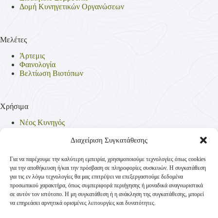
Δομή Κυνηγετικών Οργανώσεων
Μελέτες
Άρτεμις
Φαινολογία
Βελτίωση Βιοτόπων
Χρήσιμα
Νέος Κυνηγός
Θηρεύσιμα Είδη
Θηροφυλακή
Διαχείριση Συγκατάθεσης
Έντυπα
Νομοθεσία
Για να παρέχουμε την καλύτερη εμπειρία, χρησιμοποιούμε τεχνολογίες όπως cookies
Πολιτική Απορρήτου
για την αποθήκευση ή/και την πρόσβαση σε πληροφορίες συσκευών. Η συγκατάθεση
Πολιτική Cookies (ΕΕ)
για τις εν λόγω τεχνολογίες θα μας επιτρέψει να επεξεργαστούμε δεδομένα
προσωπικού χαρακτήρα, όπως συμπεριφορά περιήγησης ή μοναδικά αναγνωριστικά
σε αυτόν τον ιστότοπο. Η μη συγκατάθεση ή η ανάκληση της συγκατάθεσης, μπορεί
να επηρεάσει αρνητικά ορισμένες λειτουργίες και δυνατότητες.
Επικοινωνία