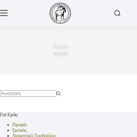
Μετάβαση
στο
περιεχόμενο
ΕΤΙΚΕΤΑ
HARE
No
results
Για Εμάς
Προφίλ
Σκοπός
Διοικητικό Συμβούλιο