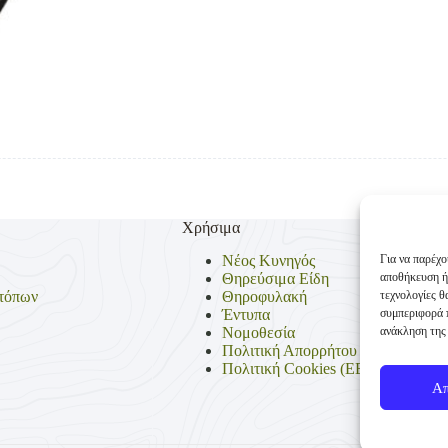
Χρήσιμα
Για να παρέχο
Νέος Κυνηγός
αποθήκευση ή
Θηρεύσιμα Είδη
τεχνολογίες 
τόπων
Θηροφυλακή
συμπεριφορά π
Έντυπα
ανάκληση της 
Νομοθεσία
Πολιτική Απορρήτου
Πολιτική Cookies (ΕΕ)
Α