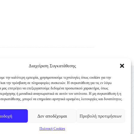
Διαχείριση Συγκατάθεσης
Επικοινωνία
υμε την καλύτερη εμπειρία, χρησιμοποιούμε τεχνολογίες όπως cookies για την
Κυνηγετική Συνομοσπονδία Ελλάδος
/και την πρόσβαση σε πληροφορίες συσκευών. Η συγκατάθεση για τις εν λόγω
θα μας επιτρέψει να επεξεργαστούμε δεδομένα προσωπικού χαρακτήρα, όπως
Παναγή Τσαλδάρη 4
εριήγησης ή μοναδικά αναγνωριστικά σε αυτόν τον ιστότοπο. Η μη συγκατάθεση ή η
TK 10431 Αθήνα
συγκατάθεσης, μπορεί να επηρεάσει αρνητικά ορισμένες λειτουργίες και δυνατότητες.
+30 210-3231271
ποδοχή
Δεν αποδέχομαι
Προβολή προτιμήσεων
info@ksellas.gr
Πολιτική Cookies