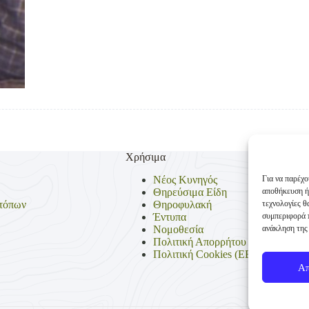
Χρήσιμα
Για να παρέχο
Νέος Κυνηγός
αποθήκευση ή
Θηρεύσιμα Είδη
τεχνολογίες 
τόπων
Θηροφυλακή
συμπεριφορά π
Έντυπα
ανάκληση της 
Νομοθεσία
Πολιτική Απορρήτου
Πολιτική Cookies (ΕΕ)
Α