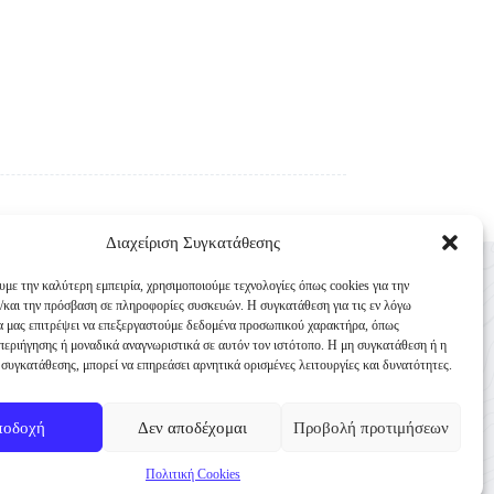
Διαχείριση Συγκατάθεσης
Επικοινωνία
υμε την καλύτερη εμπειρία, χρησιμοποιούμε τεχνολογίες όπως cookies για την
Κυνηγετική Συνομοσπονδία Ελλάδος
/και την πρόσβαση σε πληροφορίες συσκευών. Η συγκατάθεση για τις εν λόγω
θα μας επιτρέψει να επεξεργαστούμε δεδομένα προσωπικού χαρακτήρα, όπως
Παναγή Τσαλδάρη 4
εριήγησης ή μοναδικά αναγνωριστικά σε αυτόν τον ιστότοπο. Η μη συγκατάθεση ή η
TK 10431 Αθήνα
συγκατάθεσης, μπορεί να επηρεάσει αρνητικά ορισμένες λειτουργίες και δυνατότητες.
+30 210-3231271
ποδοχή
Δεν αποδέχομαι
Προβολή προτιμήσεων
info@ksellas.gr
Πολιτική Cookies