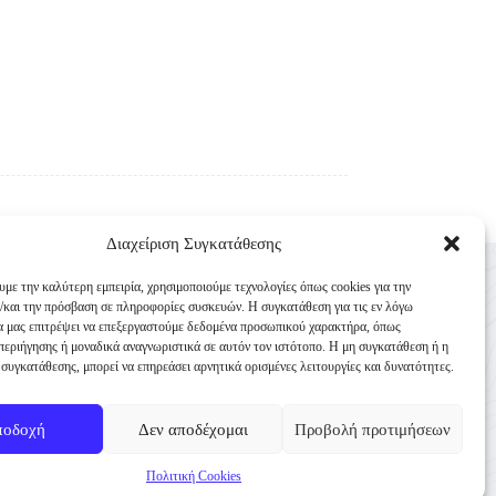
Διαχείριση Συγκατάθεσης
Επικοινωνία
υμε την καλύτερη εμπειρία, χρησιμοποιούμε τεχνολογίες όπως cookies για την
Κυνηγετική Συνομοσπονδία Ελλάδος
/και την πρόσβαση σε πληροφορίες συσκευών. Η συγκατάθεση για τις εν λόγω
θα μας επιτρέψει να επεξεργαστούμε δεδομένα προσωπικού χαρακτήρα, όπως
Παναγή Τσαλδάρη 4
εριήγησης ή μοναδικά αναγνωριστικά σε αυτόν τον ιστότοπο. Η μη συγκατάθεση ή η
TK 10431 Αθήνα
συγκατάθεσης, μπορεί να επηρεάσει αρνητικά ορισμένες λειτουργίες και δυνατότητες.
+30 210-3231271
ποδοχή
Δεν αποδέχομαι
Προβολή προτιμήσεων
info@ksellas.gr
Πολιτική Cookies