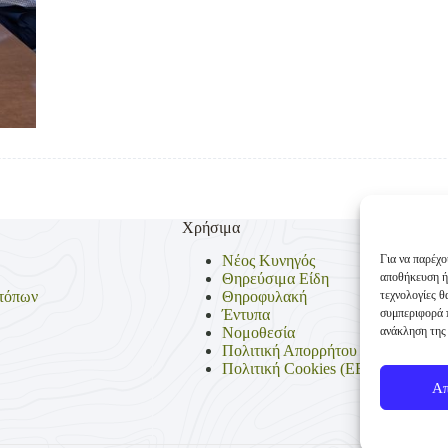
Χρήσιμα
Για να παρέχο
Νέος Κυνηγός
αποθήκευση ή
Θηρεύσιμα Είδη
τεχνολογίες 
τόπων
Θηροφυλακή
συμπεριφορά π
Έντυπα
ανάκληση της 
Νομοθεσία
Πολιτική Απορρήτου
Πολιτική Cookies (ΕΕ)
Α