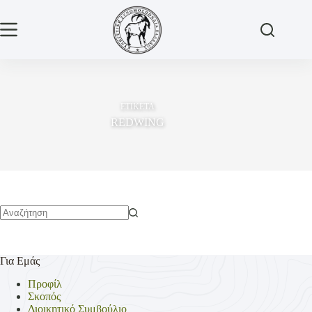
Μετάβαση
στο
περιεχόμενο
ΕΤΙΚΕΤΑ
REDWING
No
results
Για Εμάς
Προφίλ
Σκοπός
Διοικητικό Συμβούλιο