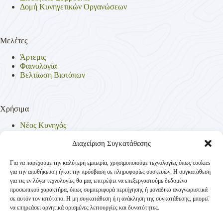
Δομή Κυνηγετικών Οργανώσεων
Μελέτες
Άρτεμις
Φαινολογία
Βελτίωση Βιοτόπων
Χρήσιμα
Νέος Κυνηγός
Θηρεύσιμα Είδη
Θηροφυλακή
Διαχείριση Συγκατάθεσης
Έντυπα
Νομοθεσία
Για να παρέχουμε την καλύτερη εμπειρία, χρησιμοποιούμε τεχνολογίες όπως cookies
Πολιτική Απορρήτου
για την αποθήκευση ή/και την πρόσβαση σε πληροφορίες συσκευών. Η συγκατάθεση
Πολιτική Cookies (ΕΕ)
για τις εν λόγω τεχνολογίες θα μας επιτρέψει να επεξεργαστούμε δεδομένα
προσωπικού χαρακτήρα, όπως συμπεριφορά περιήγησης ή μοναδικά αναγνωριστικά
σε αυτόν τον ιστότοπο. Η μη συγκατάθεση ή η ανάκληση της συγκατάθεσης, μπορεί
να επηρεάσει αρνητικά ορισμένες λειτουργίες και δυνατότητες.
Επικοινωνία