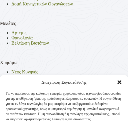
Δομή Κυνηγετικών Οργανώσεων
Μελέτες
Άρτεμις
Φαινολογία
Βελτίωση Βιοτόπων
Χρήσιμα
Νέος Κυνηγός
Θηρεύσιμα Είδη
Θηροφυλακή
Διαχείριση Συγκατάθεσης
Έντυπα
Νομοθεσία
Για να παρέχουμε την καλύτερη εμπειρία, χρησιμοποιούμε τεχνολογίες όπως cookies
Πολιτική Απορρήτου
για την αποθήκευση ή/και την πρόσβαση σε πληροφορίες συσκευών. Η συγκατάθεση
Πολιτική Cookies (ΕΕ)
για τις εν λόγω τεχνολογίες θα μας επιτρέψει να επεξεργαστούμε δεδομένα
προσωπικού χαρακτήρα, όπως συμπεριφορά περιήγησης ή μοναδικά αναγνωριστικά
σε αυτόν τον ιστότοπο. Η μη συγκατάθεση ή η ανάκληση της συγκατάθεσης, μπορεί
να επηρεάσει αρνητικά ορισμένες λειτουργίες και δυνατότητες.
Επικοινωνία