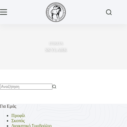
Μετάβαση
στο
περιεχόμενο
ΕΤΙΚΕΤΑ
SKYLARK
No
results
Για Εμάς
Προφίλ
Σκοπός
Διοικητικό Συμβούλιο