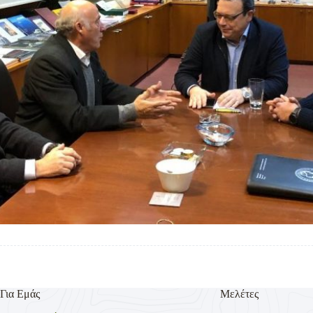
Για Εμάς
Μελέτες