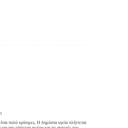
α
είναι πολύ κρίσιμες. Η δημόσια υγεία πλήττεται
για την επόμενη ημέρα και τις αντοχές του