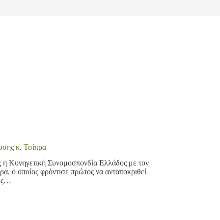
υσης κ. Τσίπρα
ες η Κυνηγετική Συνομοσπονδία Ελλάδος με τον
ρα, ο οποίος φρόντισε πρώτος να ανταποκριθεί
ους…