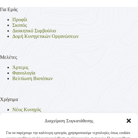
Για Εμάς
Προφίλ
Σκοπός
Διοικητικό Συμβούλιο
Δομή Κυνηγετικών Οργανώσεων
Μελέτες
Άρτεμις
Φαινολογία
Βελτίωση Βιοτόπων
Χρήσιμα
Νέος Κυνηγός
Θηρεύσιμα Είδη
Θηροφυλακή
Διαχείριση Συγκατάθεσης
Έντυπα
Νομοθεσία
Για να παρέχουμε την καλύτερη εμπειρία, χρησιμοποιούμε τεχνολογίες όπως cookies
Πολιτική Απορρήτου