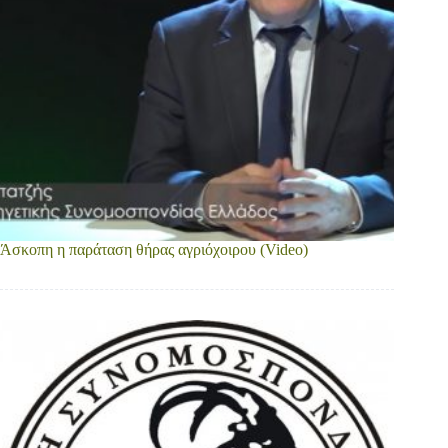
Άσκοπη η παράταση θήρας αγριόχοιρου (Video)